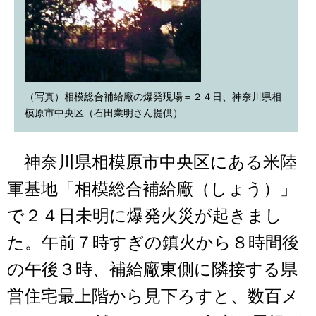
（写真）相模総合補給廠の爆発現場＝２４日、神奈川県相
模原市中央区（石田業明さん提供）
神奈川県相模原市中央区にある米陸
軍基地「相模総合補給廠（しょう）」
で２４日未明に爆発火災が起きまし
た。午前７時すぎの鎮火から８時間後
の午後３時、補給廠東側に隣接する県
営住宅最上階から見下ろすと、数百メ