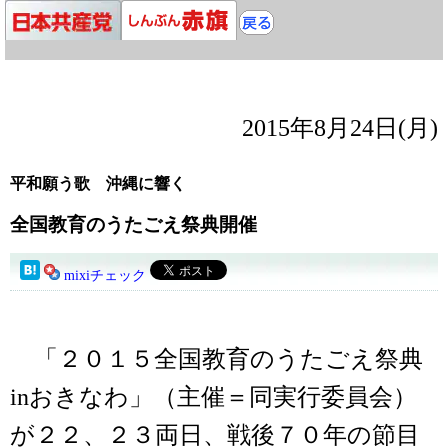
2015年8月24日(月)
平和願う歌 沖縄に響く
全国教育のうたごえ祭典開催
mixiチェック
「２０１５全国教育のうたごえ祭典
inおきなわ」（主催＝同実行委員会）
が２２、２３両日、戦後７０年の節目