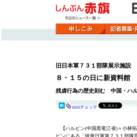
旧日本軍７３１部隊展示施設
８・１５の日に新資料館
残虐行為の歴史刻む 中国・ハ
mixiチェック
【ハルビン(中国黒竜江省)＝小林
ビンにある「侵華日軍第７３１部隊