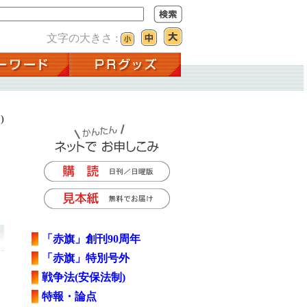
文字の大きさ :
)
「赤旗」創刊90周年
「赤旗」特別号外
戦争法(安保法制)
特報・論点