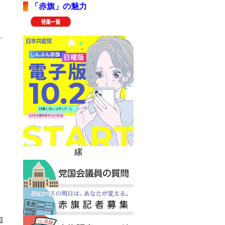
「赤旗」の魅力
縲
。
知