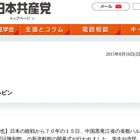
2015年8月16日(日
ルビン
拓也】日本の敗戦から７０年の１５日、中国黒竜江省の省都ハル
罪証陳列館」の新資料館の開幕式が行われました。学生や市民､