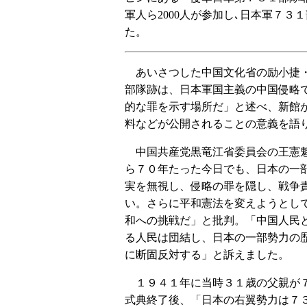
軍人ら2000人が参加し､日本軍７
た。
あいさつした中国文化省の励小捷
部隊跡は、日本軍国主義の中国侵略
的な罪を示す場所だ」と述べ、新館
料などが公開されることの意義を語
中国共産党黒竜江省委員会の王憲
ら７０年たった今日でも、日本の一
実を無視し、侵略の罪を隠し、戦争
い。さらに平和憲法を変えようとし
和への挑戦だ」と批判。「中国人民
る人民は団結し、日本の一部勢力の
に断固反対する」と訴えました。
１９４１年に当時３１歳の父親が７
式典終了後、「日本の右翼勢力は７