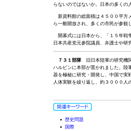
らないのではないか。日本の多くの
新資料館の総面積は４５００平方メ
ら一般開放され、多くの市民が参観
開幕式には日本から、「１５年戦争
日本共産党元参院議員、弁護士や研
７３１部隊
旧日本陸軍の研究機関
ハルビンに本部が置かれました。陸
器を極秘に研究・開発し、中国で実
人体実験を繰り返し、約３０００人
歴史問題
国際