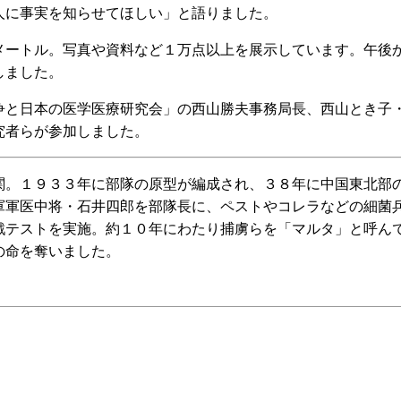
人に事実を知らせてほしい」と語りました。
ートル。写真や資料など１万点以上を展示しています。午後
しました。
と日本の医学医療研究会」の西山勝夫事務局長、西山とき子
究者らが参加しました。
。１９３３年に部隊の原型が編成され、３８年に中国東北部
軍軍医中将・石井四郎を部隊長に、ペストやコレラなどの細菌
戦テストを実施。約１０年にわたり捕虜らを「マルタ」と呼ん
の命を奪いました。