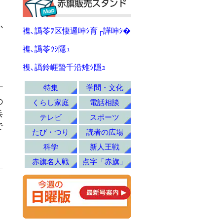
か
襍､譌苓ｦ区悽邏呻ｼ育┌譁呻ｼ�
襍､譌苓ｳｼ隱ｭ
・
襍､譌鈴崕蟄千沿雉ｼ隱ｭ
特集
学問・文化
の
くらし家庭
電話相談
兵
テレビ
スポーツ
で
たび・つり
読者の広場
科学
新人王戦
赤旗名人戦
点字「赤旗」