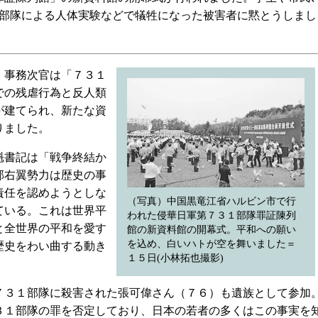
３１部隊による人体実験などで犠牲になった被害者に黙とうしまし
・事務次官は「７３１
での残虐行為と反人類
が建てられ、新たな資
りました。
魁書記は「戦争終結か
部右翼勢力は歴史の事
責任を認めようとしな
（写真）中国黒竜江省ハルビン市で行
ている。これは世界平
われた侵華日軍第７３１部隊罪証陳列
と全世界の平和を愛す
館の新資料館の開幕式。平和への願い
を込め、白いハトが空を舞いました＝
歴史をわい曲する動き
１５日(小林拓也撮影)
３１部隊に殺害された張可偉さん（７６）も遺族として参加
３１部隊の罪を否定しており、日本の若者の多くはこの事実を