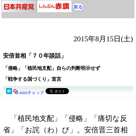
2015年8月15日(土)
安倍首相「７０年談話」
「侵略」「植民地支配」自らの判断明示せず
「戦争する国づくり」宣言
mixiチェック
「植民地支配」「侵略」「痛切な反
省」「お詫（わ）び」。安倍晋三首相