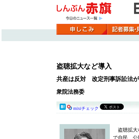
盗聴拡大など導入
共産は反対 改定刑事訴訟法が
衆院法務委
mixiチェック
盗聴拡大な
で自民、公