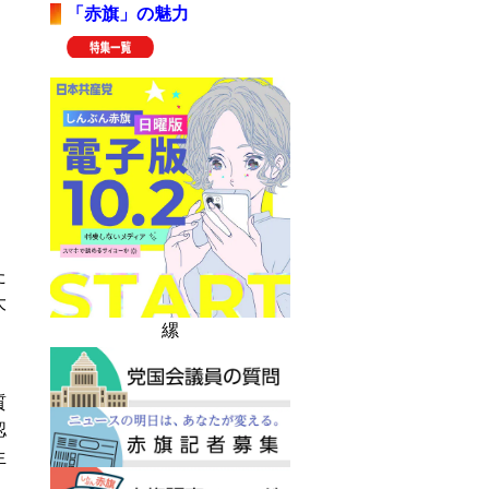
「赤旗」の魅力
た
大
縲
、
質
認
生