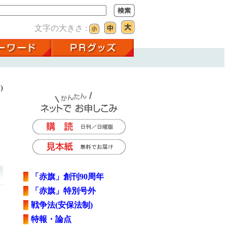
文字の大きさ :
)
「赤旗」創刊90周年
「赤旗」特別号外
戦争法(安保法制)
特報・論点