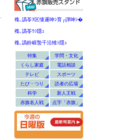
襍､譌苓ｦ区悽邏呻ｼ育┌譁呻ｼ�
襍､譌苓ｳｼ隱ｭ
襍､譌鈴崕蟄千沿雉ｼ隱ｭ
特集
学問・文化
くらし家庭
電話相談
テレビ
スポーツ
たび・つり
読者の広場
科学
新人王戦
赤旗名人戦
点字「赤旗」