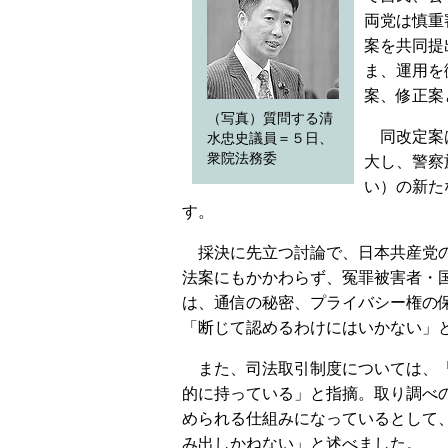
両党は慎重
案を共同提
ま、運用を
案、修正案
（写真）質問する清
同改定案は
水忠史議員＝５日、
衆院法務委
大し、警察
い）の新た
す。
採決に先立つ討論で、日本共産党の
法案にもかかわらず、冤罪被害者・
は、通信の秘密、プライバシー権の
「断じて認めるわけにはいかない」
また、司法取引制度については、「
的に持っている」と指摘。取り調べ
められる仕組みになっているとして
み出しかねない」と述べました。