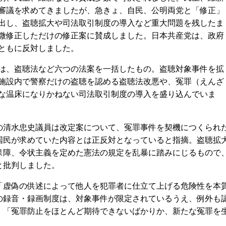
審議を求めてきましたが、急きょ、自民、公明両党と「修正」
出し、盗聴拡大や司法取引制度の導入など重大問題を残したま
微修正しただけの修正案に賛成しました。日本共産党は、政府
ともに反対しました。
、盗聴法など六つの法案を一括したもの。盗聴対象事件を拡
施設内で警察だけの盗聴を認める盗聴法改悪や、冤罪（えんざ
な温床になりかねない司法取引制度の導入を盛り込んでいま
清水忠史議員は改定案について、冤罪事件を契機につくられ
国民が求めていた内容とは正反対となっていると指摘。盗聴拡
保障、令状主義を定めた憲法の規定を乱暴に踏みにじるもので
と批判しました。
虚偽の供述によって他人を犯罪者に仕立て上げる危険性を本
の録音・録画制度は、対象事件が限定されているうえ、例外も
、「冤罪防止をほとんど期待できないばかりか、新たな冤罪を