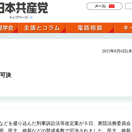
2015年8月6日(木
可決
どを盛り込んだ刑事訴訟法等改定案が５日、衆院法務委員会
明、民主、維新などの賛成多数で可決されました。民主、維新