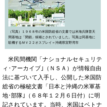
（写真）１９６８年の米国防総省の文書では米海兵隊普天
間基地は「閉鎖」候補とされていました。写真は同基地に
駐機するＭＶ２２オスプレイ＝沖縄県宜野湾市
米民間機関「ナショナルセキュリテ
ィ･アーカイブ｣（ＮＳＡ）が情報自由
法に基づいて入手し、公開した米国防
総省の極秘文書「日本と沖縄の米軍基
地･部隊｣（６８年１２月６日付）に明
記されています。当時、米国はベトナ