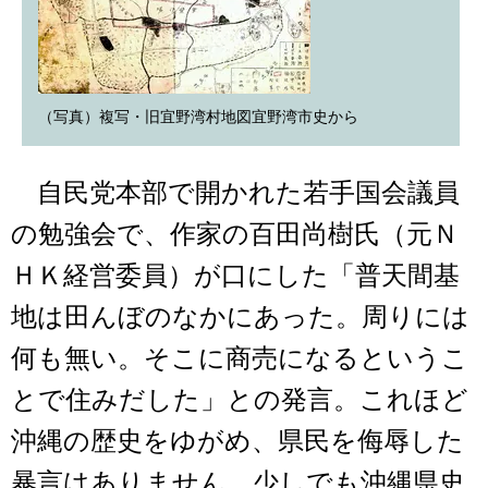
（写真）複写・旧宜野湾村地図宜野湾市史から
自民党本部で開かれた若手国会議員
の勉強会で、作家の百田尚樹氏（元Ｎ
ＨＫ経営委員）が口にした「普天間基
地は田んぼのなかにあった。周りには
何も無い。そこに商売になるというこ
とで住みだした」との発言。これほど
沖縄の歴史をゆがめ、県民を侮辱した
暴言はありません。少しでも沖縄県史