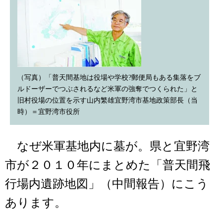
（写真）「普天間基地は役場や学校?郵便局もある集落をブ
ルドーザーでつぶされるなど米軍の強奪でつくられた」と
旧村役場の位置を示す山内繁雄宜野湾市基地政策部長（当
時）＝宜野湾市役所
なぜ米軍基地内に墓が。県と宜野湾
市が２０１０年にまとめた「普天間飛
行場内遺跡地図」（中間報告）にこう
あります。