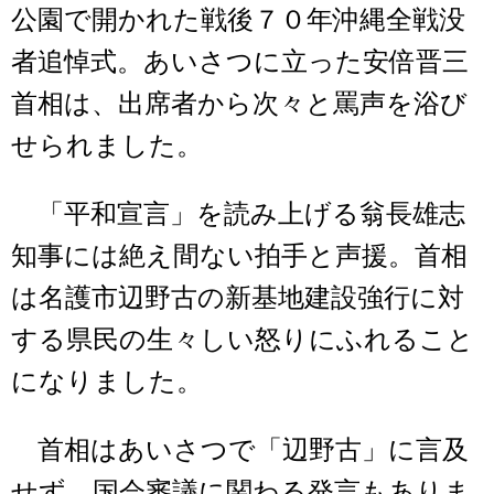
公園で開かれた戦後７０年沖縄全戦没
者追悼式。あいさつに立った安倍晋三
首相は、出席者から次々と罵声を浴び
せられました。
「平和宣言」を読み上げる翁長雄志
知事には絶え間ない拍手と声援。首相
は名護市辺野古の新基地建設強行に対
する県民の生々しい怒りにふれること
になりました。
首相はあいさつで「辺野古」に言及
せず、国会審議に関わる発言もありま