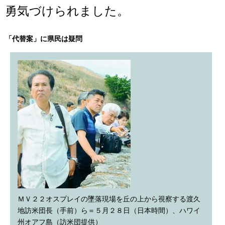
勇気づけられました。
「代替案」に県民は疑問
ＭＶ２２オスプレイの墜落現場を丘の上から視察する渡久
地訪米団長（手前）ら＝５月２８日（日本時間）、ハワイ
州オアフ島（訪米団提供）