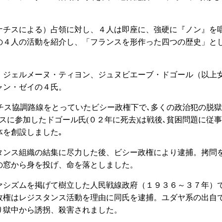
チスによる）占領に対し、４人は即座に、強硬に『ノン』を
の４人の活動を紹介し、「フランスを形作った四つの歴史」と
ジェルメーヌ・ティヨン、ジュヌビエーブ・ドゴール（以上
ャン・ゼイの４氏。
対ナチス協調路線をとっていたビシー政権下で､多くの政治犯の脱獄
スに参加したドゴール氏(０２年に死去)は戦後､貧困問題に従事
体を創設しました｡
ンス組織の結集に尽力した後、ビシー政権により逮捕。拷問
の窓から身を投げ、命を落としました。
シズムを掲げて樹立した人民戦線政府（１９３６～３７年）
政権はレジスタンス活動を理由に同氏を逮捕。ユダヤ系の出自
り獄中から誘拐、殺害されました。