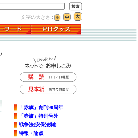
文字の大きさ :
)
「赤旗」創刊90周年
「赤旗」特別号外
戦争法(安保法制)
特報・論点