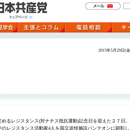
2015年5月29日(金
めるレジスタンス(対ナチス抵抗運動)記念日を迎えた２７日､
中のレジスタンス活動家4人を国立追悼施設パンテオンに顕彰し