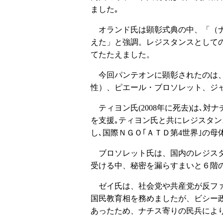
ました｡
オランド氏は顕彰式典の中、「（ナ
えた」と強調。レジスタンスとして
てたたえました。
今回パンテオンに顕彰されたのは、
性）、ピエール・ブロソレット、ジ
ティヨン氏(2008年に死去)は､
を支援｡ティヨン氏と共にレジスタン
し､国際ＮＧＯ｢ＡＴＤ第4世界｣の母
ブロソレット氏は、国内のレジスタ
受ける中、秘密を漏らすまいと６階
ゼイ氏は、社会党や共産党が反ファ
国民教育相を務めましたが、ビシー
あったため、ナチス寄りの民兵によ