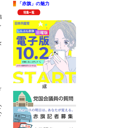
「赤旗」の魅力
唱
し
女
縲
を
で
で