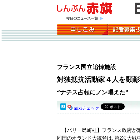
フランス国立追悼施設
対独抵抗活動家４人を顕彰
“ナチス占領にノン唱えた”
mixiチェック
【パリ＝島崎桂】フランス政府が定
同国のオランド大統領は､第2次大戦