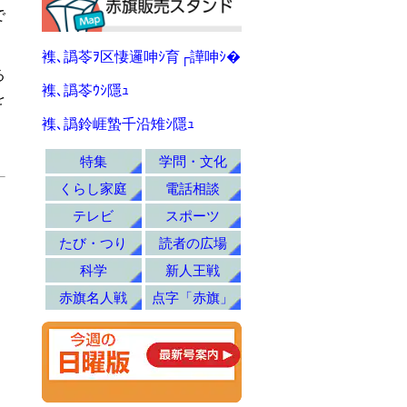
で
襍､譌苓ｦ区悽邏呻ｼ育┌譁呻ｼ�
る
襍､譌苓ｳｼ隱ｭ
を
襍､譌鈴崕蟄千沿雉ｼ隱ｭ
特集
学問・文化
くらし家庭
電話相談
テレビ
スポーツ
たび・つり
読者の広場
科学
新人王戦
赤旗名人戦
点字「赤旗」