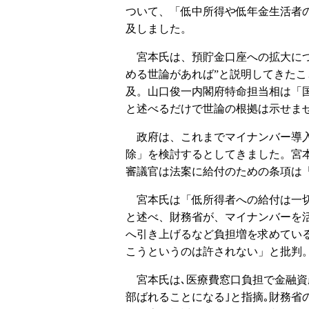
ついて、「低中所得や低年金生活者
及しました。
宮本氏は、預貯金口座への拡大につ
める世論があれば”と説明してきた
及。山口俊一内閣府特命担当相は「
と述べるだけで世論の根拠は示せま
政府は、これまでマイナンバー導入
除」を検討するとしてきました。宮
審議官は法案に給付のための条項は
宮本氏は「低所得者への給付は一切
と述べ、財務省が、マイナンバーを
へ引き上げるなど負担増を求めてい
こうというのは許されない」と批判
宮本氏は､医療費窓口負担で金融資
部ばれることになる｣と指摘｡財務省