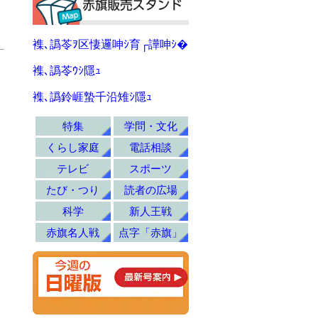
襍､譌苓ｦ区悽邏呻ｼ育┌譁呻ｼ�
襍､譌苓ｳｼ隱ｭ
襍､譌鈴崕蟄千沿雉ｼ隱ｭ
特集
学問・文化
くらし家庭
電話相談
テレビ
スポーツ
たび・つり
読者の広場
科学
新人王戦
赤旗名人戦
点字「赤旗」