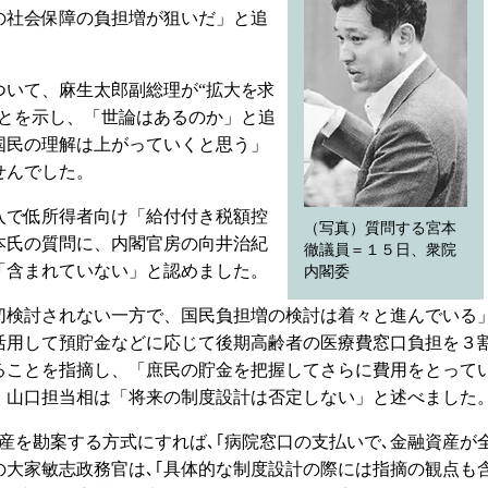
の社会保障の負担増が狙いだ」と追
いて、麻生太郎副総理が“拡大を求
ことを示し、「世論はあるのか」と追
国民の理解は上がっていくと思う」
せんでした。
で低所得者向け「給付付き税額控
（写真）質問する宮本
本氏の質問に、内閣官房の向井治紀
徹議員＝１５日、衆院
「含まれていない」と認めました。
内閣委
検討されない一方で、国民負担増の検討は着々と進んでいる
活用して預貯金などに応じて後期高齢者の医療費窓口負担を３
ることを指摘し、「庶民の貯金を把握してさらに費用をとって
。山口担当相は「将来の制度設計は否定しない」と述べました
産を勘案する方式にすれば､｢病院窓口の支払いで､金融資産が
の大家敏志政務官は､｢具体的な制度設計の際には指摘の観点も