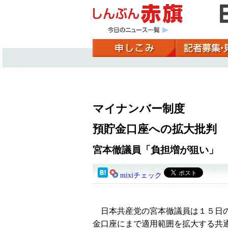
マイナンバー制度
預貯金口座への拡大批判
宮本徹議員「負担増が狙い」
mixiチェック
日本共産党の宮本徹議員は１５日の
金口座にまで適用範囲を拡大する共