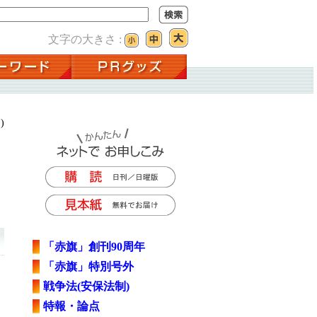
文字の大きさ :
)
「赤旗」創刊90周年
「赤旗」特別号外
戦争法(安保法制)
特報・論点