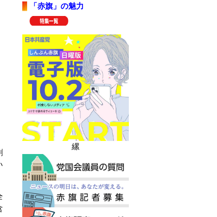
「赤旗」の魅力
」
縲
割
い
。
全
含