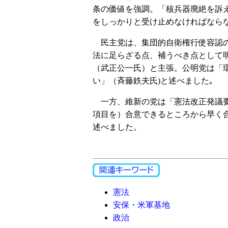
条の価値を強調。「核兵器廃絶を訴
をしっかりと受け止めなければなら
民主党は、集団的自衛権行使容認の
法に足らざる点、補うべき点として
（武正公一氏）と主張。公明党は「
い」（斉藤鉄夫氏)と述べました｡
一方、維新の党は「憲法改正発議要
項目を）合意できるところから早く
述べました。
憲法
安保・米軍基地
政治