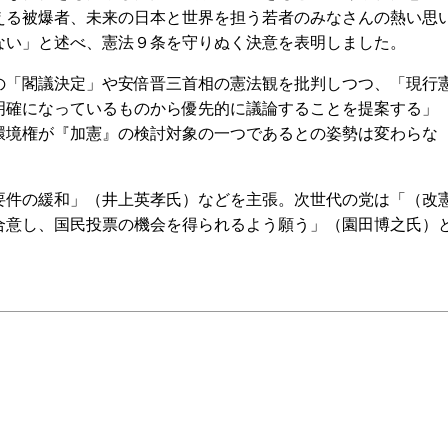
える被爆者、未来の日本と世界を担う若者のみなさんの熱い思
ない」と述べ、憲法９条を守りぬく決意を表明しました。
「閣議決定」や安倍晋三首相の憲法観を批判しつつ、「現行
明確になっているものから優先的に議論することを提案する」
環境権が『加憲』の検討対象の一つであるとの姿勢は変わらな
件の緩和」（井上英孝氏）などを主張。次世代の党は「（改
合意し、国民投票の機会を得られるよう願う」（園田博之氏）