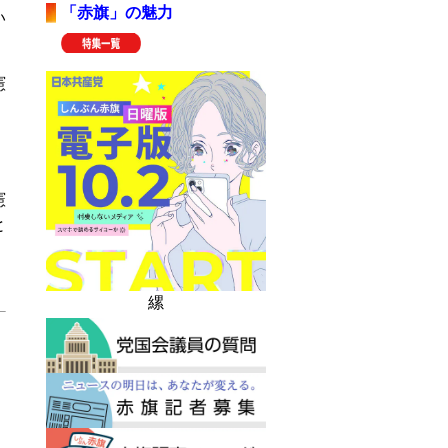
「赤旗」の魅力
い
憲
憲
と
縲