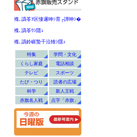
襍､譌苓ｦ区悽邏呻ｼ育┌譁呻ｼ�
襍､譌苓ｳｼ隱ｭ
襍､譌鈴崕蟄千沿雉ｼ隱ｭ
特集
学問・文化
くらし家庭
電話相談
テレビ
スポーツ
たび・つり
読者の広場
科学
新人王戦
赤旗名人戦
点字「赤旗」