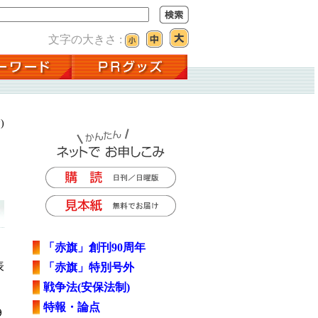
文字の大きさ :
)
「赤旗」創刊90周年
表
「赤旗」特別号外
戦争法(安保法制)
特報・論点
９