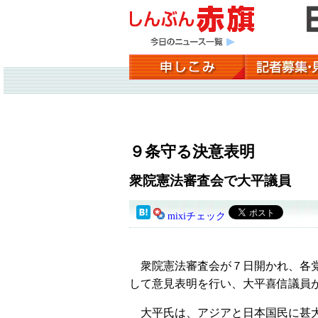
９条守る決意表明
衆院憲法審査会で大平議員
mixiチェック
衆院憲法審査会が７日開かれ、各党
して意見表明を行い、大平喜信議員
大平氏は、アジアと日本国民に甚大