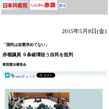
2015年5月8日(金)
「国民は改憲求めてない」
赤嶺議員 ９条破壊狙う自民を批判
衆院憲法審査会
mixiチェック