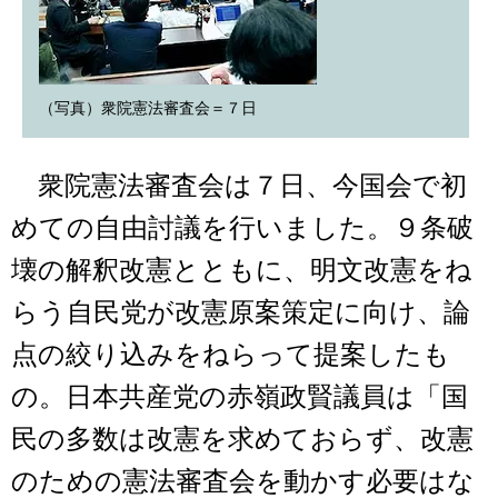
（写真）衆院憲法審査会＝７日
衆院憲法審査会は７日、今国会で初
めての自由討議を行いました。９条破
壊の解釈改憲とともに、明文改憲をね
らう自民党が改憲原案策定に向け、論
点の絞り込みをねらって提案したも
の。日本共産党の赤嶺政賢議員は「国
民の多数は改憲を求めておらず、改憲
のための憲法審査会を動かす必要はな