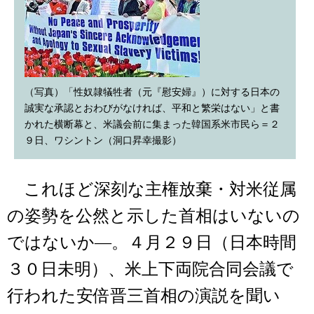
（写真）「性奴隷犠牲者（元『慰安婦』）に対する日本の
誠実な承認とおわびがなければ、平和と繁栄はない」と書
かれた横断幕と、米議会前に集まった韓国系米市民ら＝２
９日、ワシントン（洞口昇幸撮影）
これほど深刻な主権放棄・対米従属
の姿勢を公然と示した首相はいないの
ではないか―。４月２９日（日本時間
３０日未明）、米上下両院合同会議で
行われた安倍晋三首相の演説を聞い