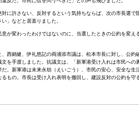
約違反だ。市民に信を問うべきだ」との声も飛びました。
対に許さない、反対するという気持ちならば、次の市長選で
さい」などと居直りました。
意が変わったわけではないのに、当選したときの公約を変え
、西銘健、伊礼悠記の両浦添市議は、松本市長に対し、公約
議文を手渡しました。抗議文は、「新軍港受け入れは市民への
挙だ。新軍港は未来永劫（えいごう）、市民の安心、安全な生
なるもの。市長は受け入れ表明を撤回し、建設反対の公約を守