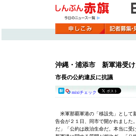
沖縄・浦添市 新軍港受け
市長の公約違反に抗議
mixiチェック
米軍那覇軍港の「移設先」として新
告会が２１日、同市で開かれました
だ」「公約は政治生命だ。本当に受