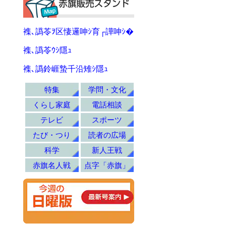
襍､譌苓ｦ区悽邏呻ｼ育┌譁呻ｼ�
襍､譌苓ｳｼ隱ｭ
襍､譌鈴崕蟄千沿雉ｼ隱ｭ
特集
学問・文化
くらし家庭
電話相談
テレビ
スポーツ
たび・つり
読者の広場
科学
新人王戦
赤旗名人戦
点字「赤旗」