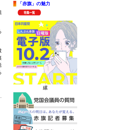
「赤旗」の魅力
阻
る
破
裏
活
る
縲