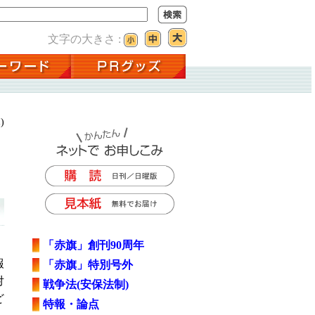
文字の大きさ :
)
「赤旗」創刊90周年
報
「赤旗」特別号外
対
戦争法(安保法制)
ど
特報・論点