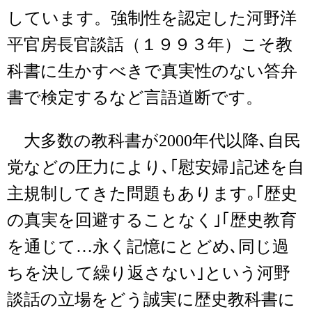
しています。強制性を認定した河野洋
平官房長官談話（１９９３年）こそ教
科書に生かすべきで真実性のない答弁
書で検定するなど言語道断です。
大多数の教科書が2000年代以降､自民
党などの圧力により､｢慰安婦｣記述を自
主規制してきた問題もあります｡｢歴史
の真実を回避することなく｣｢歴史教育
を通じて…永く記憶にとどめ､同じ過
ちを決して繰り返さない｣という河野
談話の立場をどう誠実に歴史教科書に