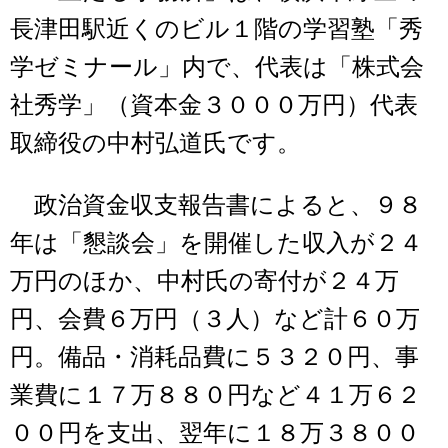
長津田駅近くのビル１階の学習塾「秀
学ゼミナール」内で、代表は「株式会
社秀学」（資本金３０００万円）代表
取締役の中村弘道氏です。
政治資金収支報告書によると、９８
年は「懇談会」を開催した収入が２４
万円のほか、中村氏の寄付が２４万
円、会費６万円（３人）など計６０万
円。備品・消耗品費に５３２０円、事
業費に１７万８８０円など４１万６２
００円を支出、翌年に１８万３８００