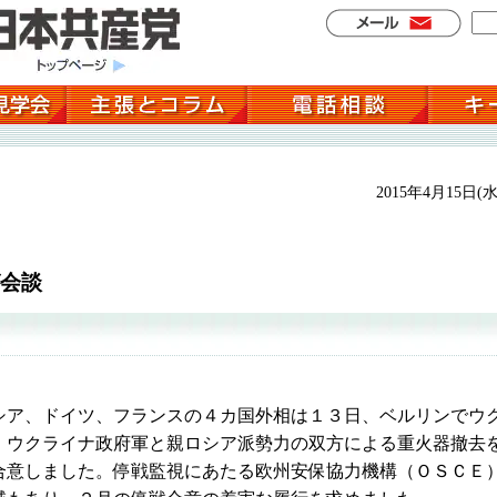
2015年4月15日(水
会談
ア、ドイツ、フランスの４カ国外相は１３日、ベルリンでウ
、ウクライナ政府軍と親ロシア派勢力の双方による重火器撤去
合意しました。停戦監視にあたる欧州安保協力機構（ＯＳＣＥ