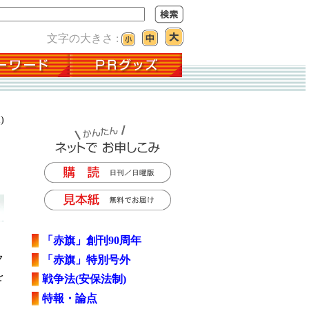
文字の大きさ :
)
「赤旗」創刊90周年
ク
「赤旗」特別号外
を
戦争法(安保法制)
）
特報・論点