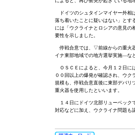
によると、再び衝突が起きている地
ドイツのシュタインマイヤー外相は
落ち着いたことに疑いはない」とす
には「ウクライナとロシアの意見の
要性を示しました。
停戦合意では、▽前線からの重火器
イナ東部地域での地方選挙実施―な
ＯＳＣＥによると、今月１２日には
００回以上の爆発が確認され、ウク
規模も、停戦合意直後に東部デバリ
重火器を使用したといいます。
１４日にドイツ北部リューベックで
対応などに加え、ウクライナ問題も