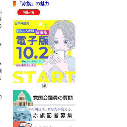
「赤旗」の魅力
的
後
必
ラ
０
闘
る
縲
の