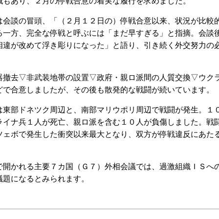
域もあり、２月の停戦合意の着実な履行を求めました。
会談の冒頭、「（２月１２日の）停戦合意以来、状況が比較
る一方、完全な停戦と呼ぶには「まだ早すぎる」と指摘。会談
相違が改めて浮き彫りになった」と語り、引き続く外交努力の
撤去▽非武装地帯の設置▽政府・親ロ派間の人質交換▽ウク
どで合意しましたが、その後も散発的な戦闘が続いています。
東部ドネツク周辺と、南部マリウポリ周辺で戦闘が発生。１
ライナ兵１人が死亡、親ロ派を含む１０人が負傷しました。戦
ツェボで発生した衝突以来最大となり、双方が停戦違反にあた
開かれる主要７カ国（Ｇ７）外相会議では、過激組織ＩＳへ
議題になるとみられます。