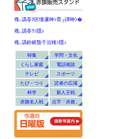
襍､譌苓ｦ区悽邏呻ｼ育┌譁呻ｼ�
襍､譌苓ｳｼ隱ｭ
襍､譌鈴崕蟄千沿雉ｼ隱ｭ
特集
学問・文化
くらし家庭
電話相談
テレビ
スポーツ
たび・つり
読者の広場
科学
新人王戦
赤旗名人戦
点字「赤旗」