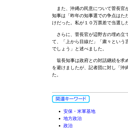
また、沖縄の民意について菅長官が
知事は「昨年の知事選での争点はた
けだった。私が１０万票差で当選し
さらに、菅長官が辺野古の埋め立て
て、「上から目線だ」「粛々という
でしょう」と述べました。
翁長知事は政府との対話継続を求め
を避けましたが、記者団に対し「沖
た。
安保・米軍基地
地方政治
政治