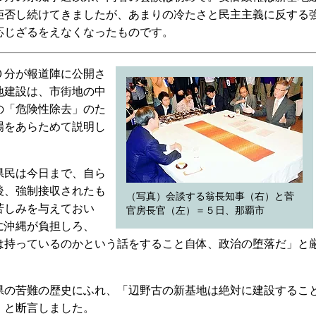
拒否し続けてきましたが、あまりの冷たさと民主主義に反する
応じざるをえなくなったものです。
０分が報道陣に公開さ
地建設は、市街地の中
の「危険性除去」のた
場をあらためて説明し
県民は今日まで、自ら
後、強制接収されたも
（写真）会談する翁長知事（右）と菅
苦しみを与えておい
官房長官（左）＝５日、那覇市
に沖縄が負担しろ、
は持っているのかという話をすること自体、政治の堕落だ」と
の苦難の歴史にふれ、「辺野古の新基地は絶対に建設するこ
」と断言しました。