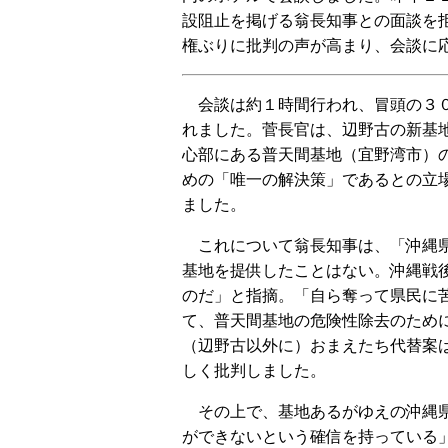
設阻止を掲げる翁長知事との面談を
権ぶりに批判の声が高まり、会談に
会談は約１時間行われ、冒頭の３
れました。菅長官は、辺野古の新基
心部にある普天間基地（宜野湾市）
めの「唯一の解決策」であるとの立
ました。
これについて翁長知事は、「沖縄
基地を提供したことはない。沖縄戦
のだ」と指摘。「自ら奪って県民に
て、普天間基地の危険性除去のため
（辺野古以外に）おまえたち代替案
しく批判しました。
その上で、基地あるがゆえの沖縄県
ができないという確信を持っている