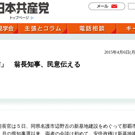
2015年4月6日(月
信」 翁長知事、民意伝える
長官は５日、同県名護市辺野古の新基地建設をめぐって那覇
１月の県知事選以来、両者の会談は初めて。安倍政権は新基地