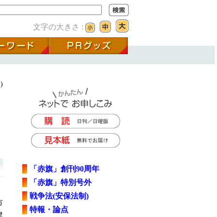
文字の大きさ :
)
「赤旗」創刊90周年
「赤旗」特別号外
戦争法(安保法制)
市
特報・論点
建