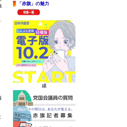
「赤旗」の魅力
強
縲
厳
と