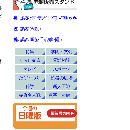
長
だ
襍､譌苓ｦ区悽邏呻ｼ育┌譁呻ｼ�
。
襍､譌苓ｳｼ隱ｭ
襍､譌鈴崕蟄千沿雉ｼ隱ｭ
く
特集
学問・文化
くらし家庭
電話相談
言
テレビ
スポーツ
たび・つり
読者の広場
科学
新人王戦
赤旗名人戦
点字「赤旗」