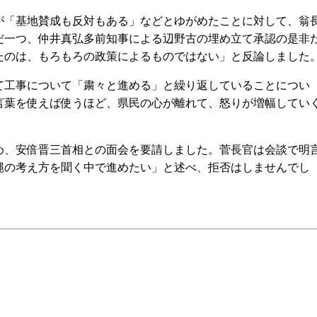
「基地賛成も反対もある」などとゆがめたことに対して、翁
だ一つ、仲井真弘多前知事による辺野古の埋め立て承認の是非
たのは、もろもろの政策によるものではない」と反論しました
工事について「粛々と進める」と繰り返していることについ
言葉を使えば使うほど、県民の心が離れて、怒りが増幅してい
、安倍晋三首相との面会を要請しました。菅長官は会談で明
縄の考え方を聞く中で進めたい」と述べ、拒否はしませんでし