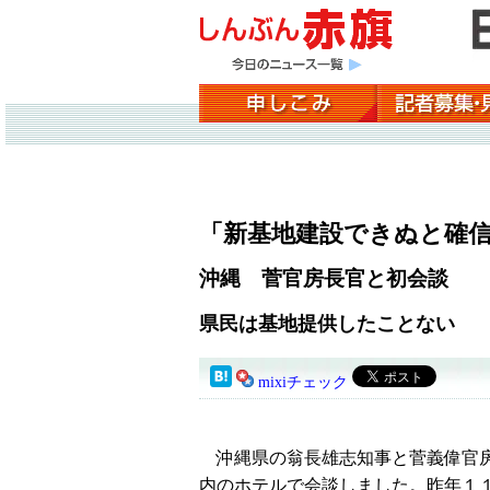
「新基地建設できぬと確
沖縄 菅官房長官と初会談
県民は基地提供したことない
mixiチェック
沖縄県の翁長雄志知事と菅義偉官房
内のホテルで会談しました。昨年１