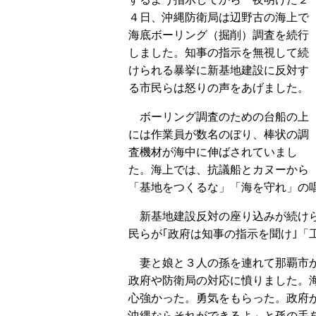
４日、沖縄防衛局は辺野古の海上で
海底ボーリング（掘削）調査を続行
しました。知事の指示を無視して続
けられる暴挙に新基地建設に反対す
る市民らは怒りの声をあげました。
ボーリング調査のための台船の上
には作業員が数名のぼり、棒状の調
査機材が海中に伸ばされていまし
た。海上では、抗議船とカヌーから
「基地をつくるな」「海を守れ」の
新基地建設反対の座り込みが続けら
民らが｢政府は知事の指示を聞け｣「
妻と娘と３人の孫を連れて那覇市か
政府や防衛局の対応に憤りました。
心強かった。勇気をもらった。政府
沖縄ならそれができるよ」と孫の手