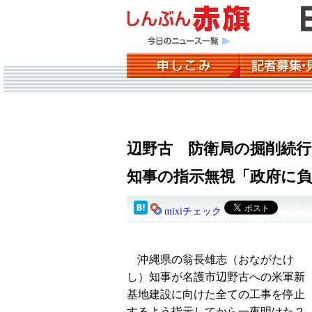
辺野古 防衛局の掘削続
知事の指示無視「政府に
mixiチェック
沖縄県の翁長雄志（おながたけ
し）知事が名護市辺野古への米軍新
基地建設に向けた全ての工事を停止
するよう指示してから一夜明けた２