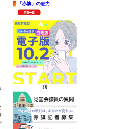
「赤旗」の魅力
縲
市
と
は
ル