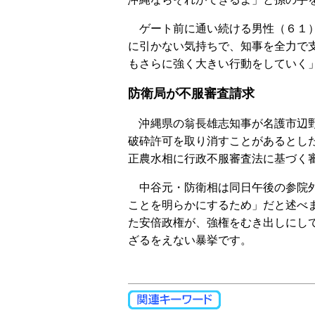
ゲート前に通い続ける男性（６１）
に引かない気持ちで、知事を全力で
もさらに強く大きい行動をしていく
防衛局が不服審査請求
沖縄県の翁長雄志知事が名護市辺野
破砕許可を取り消すことがあるとし
正農水相に行政不服審査法に基づく
中谷元・防衛相は同日午後の参院外
ことを明らかにするため」だと述べ
た安倍政権が、強権をむき出しにし
ざるをえない暴挙です。