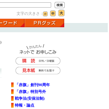
文字の大きさ :
)
「赤旗」創刊90周年
「赤旗」特別号外
戦争法(安保法制)
特報・論点