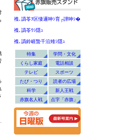
対
襍､譌苓ｦ区悽邏呻ｼ育┌譁呻ｼ�
ら
襍､譌苓ｳｼ隱ｭ
襍､譌鈴崕蟄千沿雉ｼ隱ｭ
礁
特集
学問・文化
芳
くらし家庭
電話相談
テレビ
スポーツ
る
たび・つり
読者の広場
れ
科学
新人王戦
さ
赤旗名人戦
点字「赤旗」