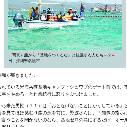
（写真）船から「基地をつくるな」と抗議する人たち＝２４
日、沖縄県名護市
唱和が響きました。
れている米海兵隊基地キャンプ・シュワブのゲート前では、
工事をやめろ」と作業続行に怒りをぶつけました。
ら来た男性（７１）は「おとなげないことばかりしている」
海を見てほほ笑む９歳の孫を前に、野波さんは、「知事の指示
が言うことを聞かないのなら、基地ゼロの島にするだけ。オー
を握りました。