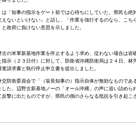
は「知事の指示をゲート前では心待ちにしていた。県民も絶
支えないといけない」と話し、「作業を強行するのなら、こち
」と政府に負けない意思を示しました。
古の米軍新基地作業を停止するよう求め、従わない場合は岩
た指示（２３日付）に対して、防衛省沖縄防衛局は２４日、林
審査請求書と執行停止申立書を提出しました。
交防衛委員会で「（翁長知事の）指示自体が無効なものであ
ました。辺野古新基地ノーの「オール沖縄」の声に追い詰めら
て反撃に出たものですが、県民の側のさらなる抵抗を引き起こ