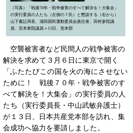
（写真）「戦後70年・戦争被害のすべて解決を！大集会」
の実行委員の人たち（左側の７氏）と懇談する（右から）
山下書記局長、浦田国民運動委員会責任者、田村参院議
員、宮本衆院議員＝13日、党本部
空襲被害者など民間人の戦争被害の
解決を求めて３月６日に東京で開く
「ふたたびこの国を火の海にさせない
ために！ 戦後７０年・戦争被害のす
べて解決を！大集会」の実行委員の人
たち（実行委員長・中山武敏弁護士）
が１３日、日本共産党本部を訪れ、集
会成功へ協力を要請しました。