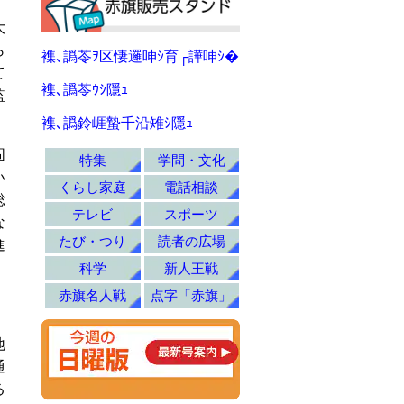
大
ら
襍､譌苓ｦ区悽邏呻ｼ育┌譁呻ｼ�
て
襍､譌苓ｳｼ隱ｭ
監
襍､譌鈴崕蟄千沿雉ｼ隱ｭ
固
特集
学問・文化
い
くらし家庭
電話相談
総
テレビ
スポーツ
な
たび・つり
読者の広場
進
科学
新人王戦
赤旗名人戦
点字「赤旗」
地
通
る