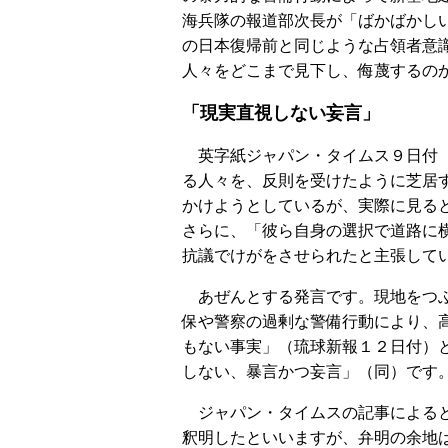
海兵隊の報道部次長が「ばかばかし
の日本復帰前と同じような占領者意
人々をどこまで見下し、侮蔑するの
「現実直視しない妄言」
英字紙ジャパン・タイムス９日付（
る人々を、反則を受けたように芝居
かけようとしているが、実際に見る
さらに、「彼ら自身の選択で道路に
抗議でけがをさせられたと主張して
あぜんとする発言です。現地をつぶ
保や警察の過剰な警備行動により、
もない事実」（琉球新報１２日付）
しない、暴言かつ妄言」（同）です
ジャパン・タイムスの記事によると
釈明したといいますが、弁明の余地