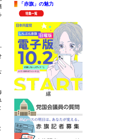
「赤旗」の魅力
縄
る
す
せ
。
な
海
縲
れ
と
と