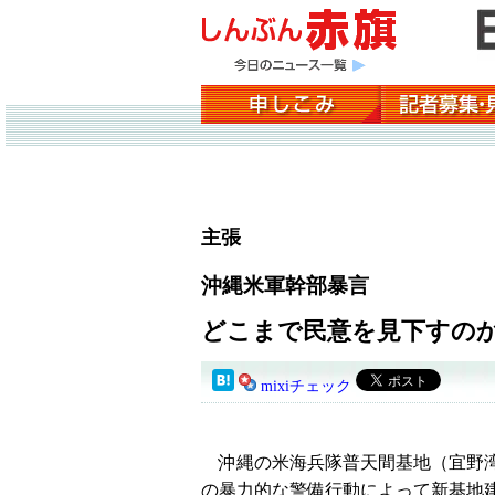
主張
沖縄米軍幹部暴言
どこまで民意を見下すの
mixiチェック
沖縄の米海兵隊普天間基地（宜野湾
の暴力的な警備行動によって新基地