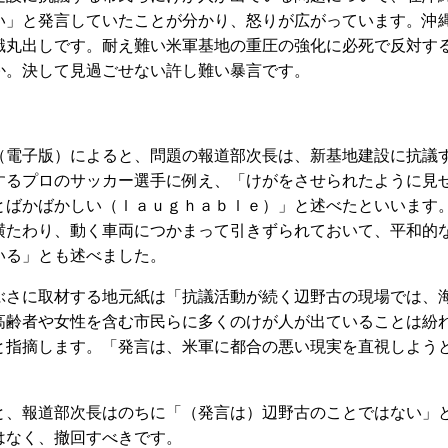
い」と発言していたことが分かり、怒りが広がっています。沖
識丸出しです。耐え難い米軍基地の重圧の強化に必死で反対す
か。決して見過ごせない許し難い暴言です。
電子版）によると、問題の報道部次長は、新基地建設に抗議
するプロのサッカー選手に例え、「けがをさせられたように見
とばかばかしい（ｌａｕｇｈａｂｌｅ）」と述べたといいます
横たわり、動く車両につかまって引きずられておいて、平和的
いる」とも述べました。
さに取材する地元紙は「抗議活動が続く辺野古の現場では、
高齢者や女性を含む市民らに多くのけが人が出ていることは紛
と指摘します。「発言は、米軍に都合の悪い現実を直視しよう
。
、報道部次長はのちに「（発言は）辺野古のことではない」
はなく、撤回すべきです。