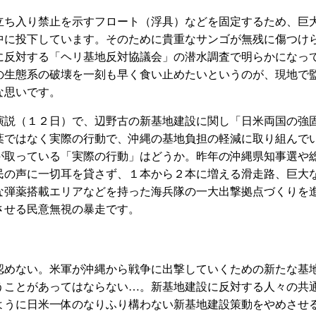
ち入り禁止を示すフロート（浮具）などを固定するため、巨
中に投下しています。そのために貴重なサンゴが無残に傷つけ
に反対する「ヘリ基地反対協議会」の潜水調査で明らかになっ
の生態系の破壊を一刻も早く食い止めたいというのが、現地で
な思いです。
説（１２日）で、辺野古の新基地建設に関し「日米両国の強
葉ではなく実際の行動で、沖縄の基地負担の軽減に取り組んで
が取っている「実際の行動」はどうか。昨年の沖縄県知事選や
民の声に一切耳を貸さず、１本から２本に増える滑走路、巨大
な弾薬搭載エリアなどを持った海兵隊の一大出撃拠点づくりを
させる民意無視の暴走です。
めない。米軍が沖縄から戦争に出撃していくための新たな基
うことがあってはならない…。新基地建設に反対する人々の共
ように日米一体のなりふり構わない新基地建設策動をやめさせ