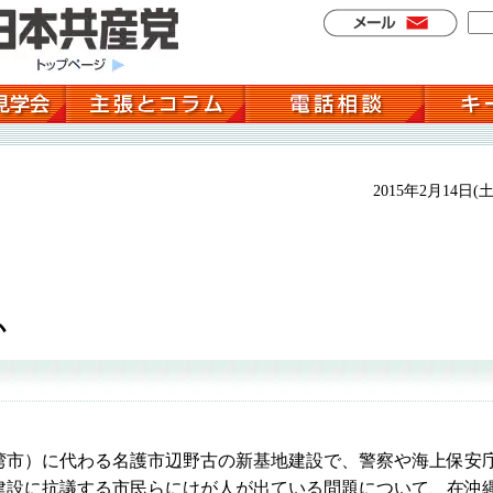
2015年2月14日(土
か
市）に代わる名護市辺野古の新基地建設で、警察や海上保安
建設に抗議する市民らにけが人が出ている問題について、在沖