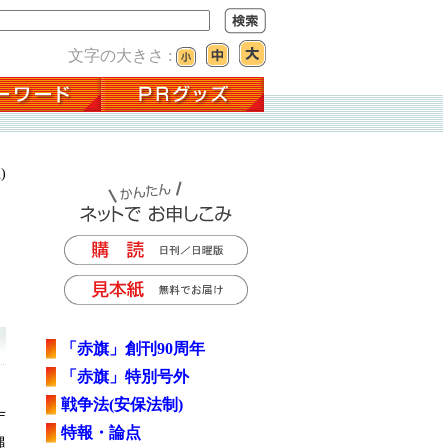
文字の大きさ :
)
「赤旗」創刊90周年
「赤旗」特別号外
戦争法(安保法制)
庁
特報・論点
縄