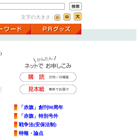
文字の大きさ :
)
「赤旗」創刊90周年
「赤旗」特別号外
戦争法(安保法制)
特報・論点