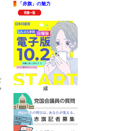
「赤旗」の魅力
て
ら
縲