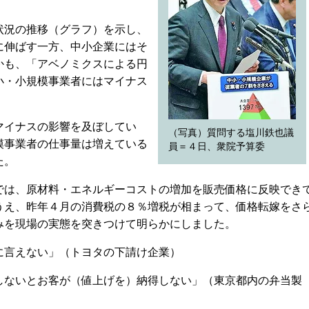
況の推移（グラフ）を示し、
に伸ばす一方、中小企業にはそ
かも、「アベノミクスによる円
小・小規模事業者にはマイナス
イナスの影響を及ぼしてい
（写真）質問する塩川鉄也議
模事業者の仕事量は増えている
員＝４日、衆院予算委
た。
は、原材料・エネルギーコストの増加を販売価格に反映でき
うえ、昨年４月の消費税の８％増税が相まって、価格転嫁をさ
みを現場の実態を突きつけて明らかにしました。
言えない」（トヨタの下請け企業）
ないとお客が（値上げを）納得しない」（東京都内の弁当製