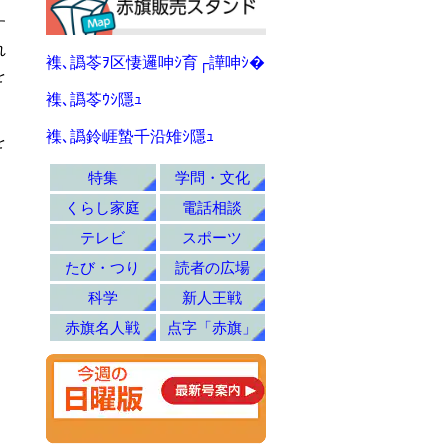
す
れ
襍､譌苓ｦ区悽邏呻ｼ育┌譁呻ｼ�
を
襍､譌苓ｳｼ隱ｭ
襍､譌鈴崕蟄千沿雉ｼ隱ｭ
を
特集
学問・文化
くらし家庭
電話相談
テレビ
スポーツ
たび・つり
読者の広場
科学
新人王戦
赤旗名人戦
点字「赤旗」