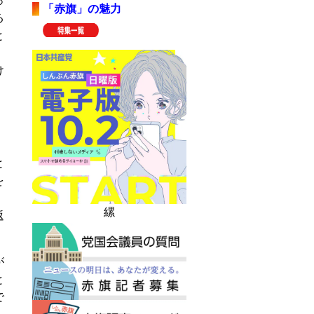
っ
「赤旗」の魅力
る
と
け
、
と
を
」
縲
返
が
と
で