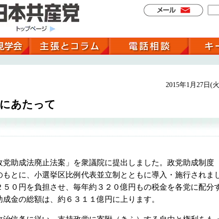
2015年1月27日(火
出にあたって
党助成法廃止法案」を衆議院に提出しました。政党助成制度
のもとに、小選挙区比例代表並立制とともに導入・施行されま
２５０円を負担させ、毎年約３２０億円もの税金を各党に配分
助成金の総額は、約６３１１億円に上ります。