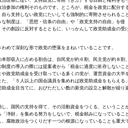
治信条に従い、支持政党に寄附（きふ）する自由と権利をも
政治参加の権利そのものです。ところが、税金を政党に配分す
、自ら支持しない政党にたいしても強制的に寄附させられるこ
うな制度は、「思想・信条の自由」や「政党支持の自由」を侵
、その創設に反対するとともに、いっかんして政党助成金の受
わめて深刻な形で政党の堕落をまねいていることです。
本部収入に占める割合は、自民党が約６割、民主党が約８割
の制度の導入の際には提案者から「税金に過度に依存しないこ
いまや政党助成金を受け取っている多くの党が、運営資金の大半
また、「５人以上の国会議員を集めれば政党助成金をもらえる
党助成金目当てに、おびただしい数の新党の設立と解散が繰り
し、国民の支持を得て、その活動資金をつくる、ということ
ら「浄財」を集める努力をしないで、税金頼みになっているこ
し、腐敗政治をつくりだす一つの根源になっていることも重大