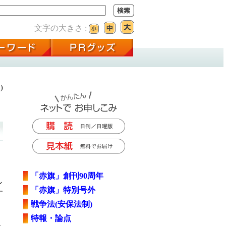
文字の大きさ :
)
「赤旗」創刊90周年
し
「赤旗」特別号外
す
戦争法(安保法制)
特報・論点