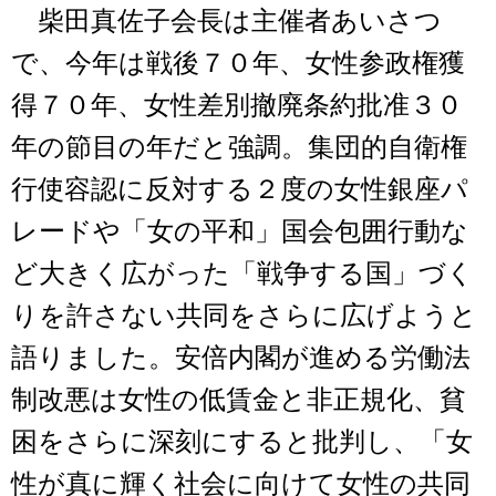
柴田真佐子会長は主催者あいさつ
で、今年は戦後７０年、女性参政権獲
得７０年、女性差別撤廃条約批准３０
年の節目の年だと強調。集団的自衛権
行使容認に反対する２度の女性銀座パ
レードや「女の平和」国会包囲行動な
ど大きく広がった「戦争する国」づく
りを許さない共同をさらに広げようと
語りました。安倍内閣が進める労働法
制改悪は女性の低賃金と非正規化、貧
困をさらに深刻にすると批判し、「女
性が真に輝く社会に向けて女性の共同