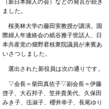
（新日本婦人の会）などの発言が続き
ました。
桜美林大学の藤田実教授が講演。国
際婦人年連絡会の紙谷雅子世話人、日
本共産党の畑野君枝衆院議員が来賓あ
いさつしました。
選出された新役員は次の通りです。
▽会長＝柴田真佐子▽副会長＝伊藤
啓子、大石邦子、笠井貴美代、久保田
みき子、伍淑子、櫻井幸子、長尾ゆり