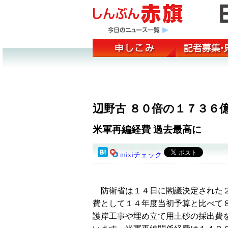
辺野古 ８０倍の１７３６
米軍再編経費 過去最高に
mixiチェック
防衛省は１４日に閣議決定された２
費として１４年度当初予算と比べて
護岸工事や埋め立て用土砂の採出費