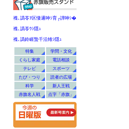
襍､譌苓ｦ区悽邏呻ｼ育┌譁呻ｼ�
襍､譌苓ｳｼ隱ｭ
襍､譌鈴崕蟄千沿雉ｼ隱ｭ
特集
学問・文化
くらし家庭
電話相談
テレビ
スポーツ
たび・つり
読者の広場
科学
新人王戦
赤旗名人戦
点字「赤旗」