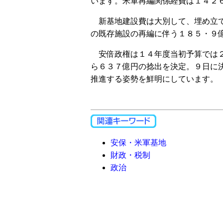
います。米軍再編関係経費は１４２
新基地建設費は大別して、埋め立て
の既存施設の再編に伴う１８５・９
安倍政権は１４年度当初予算では２
ら６３７億円の捻出を決定。９日に
推進する姿勢を鮮明にしています。
安保・米軍基地
財政・税制
政治