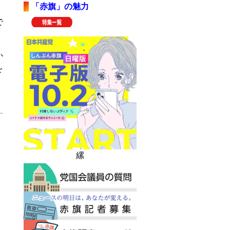
「赤旗」の魅力
で
か
を
縲