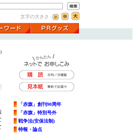
文字の大きさ :
)
「赤旗」創刊90周年
設
「赤旗」特別号外
て
戦争法(安保法制)
て
特報・論点