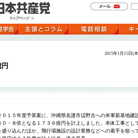
2015年1月15日(木
億円
０１５年度予算案に、沖縄県名護市辺野古への米軍新基地建
８０・８倍となる１７３６億円を計上しました。本体工事とし
を盛り込んだほか、飛行場施設の設計業務などへの着手を狙っ