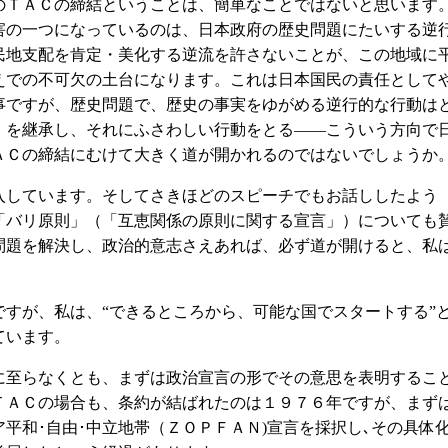
ＴＡＣの締結ということは、簡単なことではないと思います
害の一つになっているのは、日本政府の歴史問題にたいする逆
民地支配を肯定・美化する逆流を許さないことが、この地域に
えでの不可欠の土台になります。これは日本国民の責任として
事ですが、歴史問題で、歴史の事実をゆがめる逆行的な行動は
」を継承し、それにふさわしい行動をとる――こういう方向で
ＡＣの締結にむけて大きく道が開かれるのではないでしょうか
しています。そしてさきほどのスピーチでもお話ししたよう
「バリ原則」（「互恵関係の原則に関する宣言」）についても
問題を解決し、政治的意志さえあれば、必ず道が開けると、私
すが、私は、“できるところから、可能な国でスタートする”
ています。
至らなくとも、まずは政治宣言の形でその意思を表明するこ
ＴＡＣの場合も、条約が結ばれたのは１９７６年ですが、まず
平和･自由･中立地帯（ＺＯＰＦＡＮ)宣言を採択し､その具体