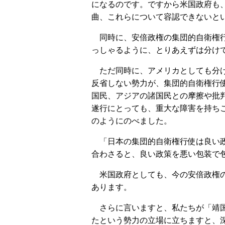
になるのです。ですから米国政府も
曲、これらについて容認できないと
同時に、安倍政権の集団的自衛権行
っしゃるように、とりあえずは分け
ただ同時に、アメリカとしても分け
反省しない勢力が、集団的自衛権行
国民、アジアの諸国民との摩擦や批
遂行にとっても、重大な障害を持ち
のようにのべました。
「日本の集団的自衛権行使は良い政
合わさると、良い政策を悪い包装で
米国政府としても、今の安倍政権の
あります。
さらに言いますと、私たちが「靖国
たという勢力の立場に立ちますと、