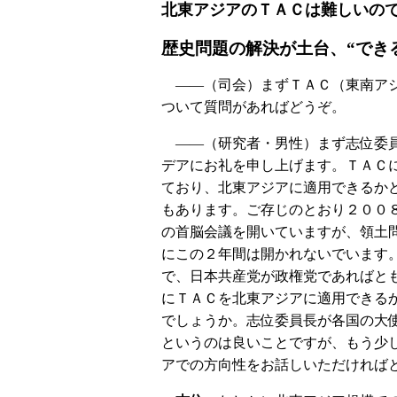
北東アジアのＴＡＣは難しいの
歴史問題の解決が土台、“でき
――（司会）まずＴＡＣ（東南ア
ついて質問があればどうぞ。
――（研究者・男性）まず志位委
デアにお礼を申し上げます。ＴＡＣ
ており、北東アジアに適用できるか
もあります。ご存じのとおり２００
の首脳会議を開いていますが、領土
にこの２年間は開かれないでいます
で、日本共産党が政権党であればと
にＴＡＣを北東アジアに適用できる
でしょうか。志位委員長が各国の大
というのは良いことですが、もう少
アでの方向性をお話しいただければ