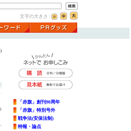
文字の大きさ :
)
「赤旗」創刊90周年
ジ
「赤旗」特別号外
戦争法(安保法制)
特報・論点