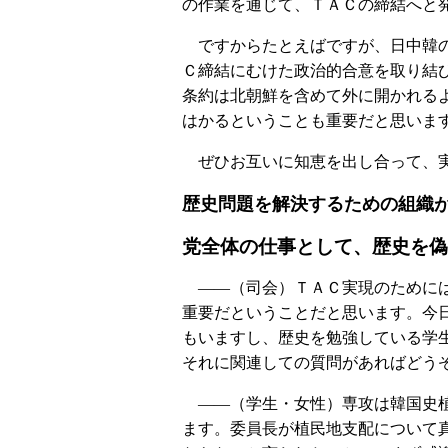
の作業を通じて、ＴＡＣの締結へと
ですからたとえばですが、日中韓の
Ｃ締結にむけた政治的合意を取り結
条約は北朝鮮を含めて外に開かれる
はかるということも重要だと思いま
ぜひお互いに知恵を出し合って、実
歴史問題を解決するための組織
党全体の仕事として、歴史を偽
――（司会）ＴＡＣ実現のために
重要だということだと思います。今
もいますし、歴史を勉強している学
それに関連しての質問があればどう
――（学生・女性）専攻は韓国史
ます。委員長が植民地支配について