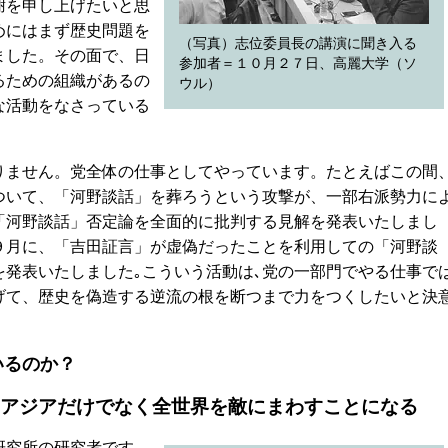
謝を申し上げたいと思
めにはまず歴史問題を
（写真）志位委員長の講演に聞き入る
ました。その面で、日
参加者＝１０月２７日、高麗大学（ソ
るための組織があるの
ウル）
な活動をなさっている
ません。党全体の仕事としてやっています。たとえばこの間
ついて、「河野談話」を葬ろうという攻撃が、一部右派勢力に
「河野談話」否定論を全面的に批判する見解を発表いたしまし
９月に、「吉田証言」が虚偽だったことを利用しての「河野談
を発表いたしました｡こういう活動は､党の一部門でやる仕事で
げて、歴史を偽造する逆流の根を断つまで力をつくしたいと決
いるのか？
アジアだけでなく全世界を敵にまわすことになる
研究所の研究者です。