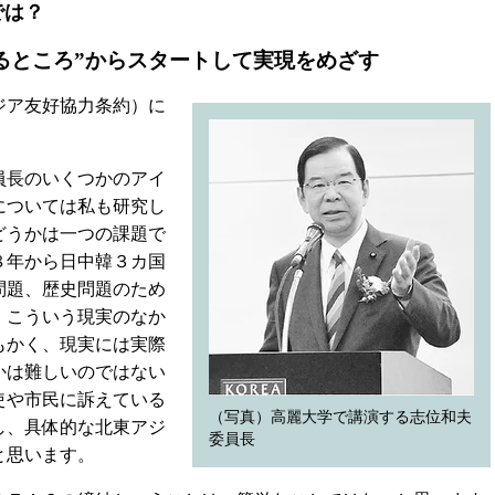
では？
るところ”からスタートして実現をめざす
ジア友好協力条約）に
員長のいくつかのアイ
については私も研究し
どうかは一つの課題で
８年から日中韓３カ国
問題、歴史問題のため
。こういう現実のなか
もかく、現実には実際
かは難しいのではない
使や市民に訴えている
（写真）高麗大学で講演する志位和夫
し、具体的な北東アジ
委員長
と思います。