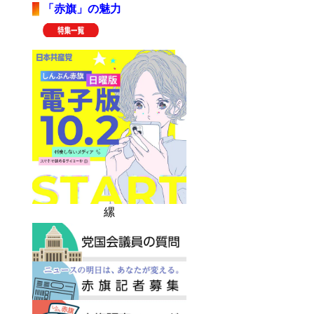
「赤旗」の魅力
縲