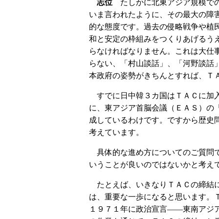
志位
たしかに北東アジア規模での
いま言われたように、その最大の障
的な態度です。過去の侵略戦争や植
和と安定の枠組みをつくりあげるう
らなければなりません。これは大仕
らない、「村山談話」、「河野談話
本政府の姿勢がきちんとすれば、Ｔ
すでに日中韓３カ国はＴＡＣに加入
に、東アジア首脳会議（ＥＡＳ）の
成しているわけです。ですから歴史
考えています。
具体的な進め方についてのご質問で
いうことが良いのではないかと考え
たとえば、いきなりＴＡＣの締結に
は、重要な一歩になると思います。
１９７１年に政治宣言――東南アジア