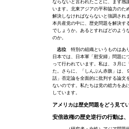
ならないと言われたことに、まず感
います。北東アジアの平和協力のた
解決しなければならないと強調され
本共産党の中に、歴史問題を解決す
でしょうか。あるとすればどのよう
のか。
志位
特別の組織というものはあり
日本では、日本軍「慰安婦」問題に
って行われています。私は、３月に
た。さらに、「しんぶん赤旗」は、
話」否定論を全面的に批判する論文
ないのです。私たちは党の総力をあ
しています。
アメリカは歴史問題をどう見て
安倍政権の歴史逆行の行動は、
――（研究者・女性）アジア問題