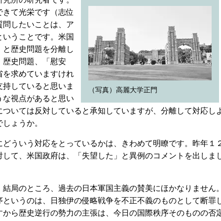
できて光栄です（志位
質問したいことは、ア
ということです。米国
）と歴史問題を分離し
。歴史問題、「慰安
省を求めていますけれ
支持していると思いま
（写真）高麗大学正門
うな視点があると思い
については反対していると承知していますが、分離して対応し
でしょうか。
どういう対応をとっているかは、きわめて明瞭です。昨年１
対して、米国政府は、「失望した」と異例のコメントを出しま
結局のところ、過去の日本軍国主義の賛美にほかなりません
序というのは、日独伊の侵略戦争を不正不義のものとして断罪
すから歴史逆行の勢力の主張は、今日の国際秩序そのものの否