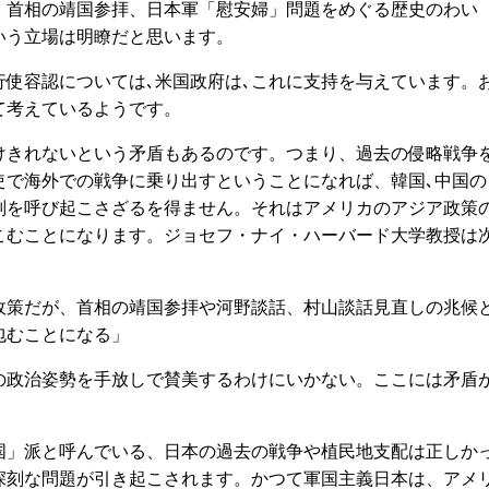
、首相の靖国参拝、日本軍「慰安婦」問題をめぐる歴史のわい
いう立場は明瞭だと思います。
使容認については､米国政府は､これに支持を与えています。
て考えているようです。
きれないという矛盾もあるのです。つまり、過去の侵略戦争
使で海外での戦争に乗り出すということになれば、韓国､中国の
判を呼び起こさざるを得ません。それはアメリカのアジア政策
こむことになります。ジョセフ・ナイ・ハーバード大学教授は
策だが、首相の靖国参拝や河野談話、村山談話見直しの兆候
包むことになる」
政治姿勢を手放しで賛美するわけにいかない。ここには矛盾
」派と呼んでいる、日本の過去の戦争や植民地支配は正しか
深刻な問題が引き起こされます。かつて軍国主義日本は、アメ