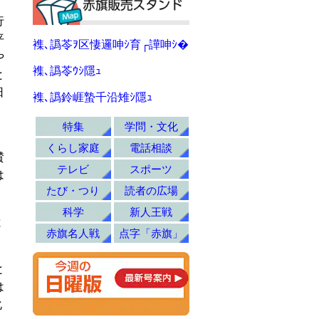
。
行
平
襍､譌苓ｦ区悽邏呻ｼ育┌譁呻ｼ�
や
襍､譌苓ｳｼ隱ｭ
と
日
襍､譌鈴崕蟄千沿雉ｼ隱ｭ
。
特集
学問・文化
くらし家庭
電話相談
賛
テレビ
スポーツ
は
たび・つり
読者の広場
科学
新人王戦
と
赤旗名人戦
点字「赤旗」
と
は
化