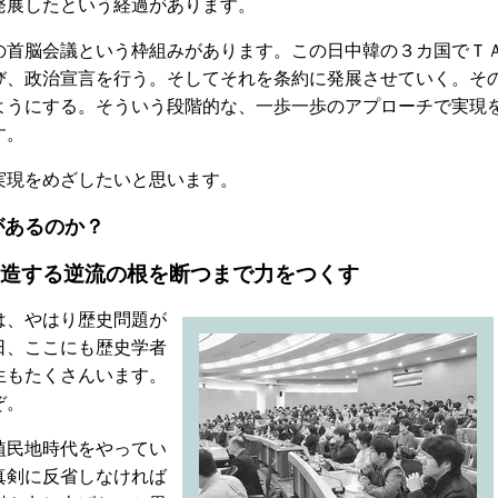
発展したという経過があります。
首脳会議という枠組みがあります。この日中韓の３カ国でＴ
び、政治宣言を行う。そしてそれを条約に発展させていく。そ
ようにする。そういう段階的な、一歩一歩のアプローチで実現
す。
現をめざしたいと思います。
があるのか？
造する逆流の根を断つまで力をつくす
は、やはり歴史問題が
日、ここにも歴史学者
生もたくさんいます。
ぞ。
植民地時代をやってい
真剣に反省しなければ