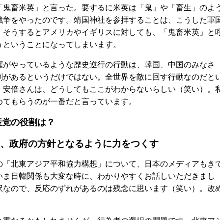
「鬼畜米英」と言った。要するに米英は「鬼」や「畜生」のよ
戦争をやったのです。靖国神社を参拝することは、こうした軍
。そうするとアメリカやイギリスに対しても、「鬼畜米英」と
うということになってしまいます。
がやっているような歴史逆行の行動は、韓国、中国のみなさ
判があるというだけではない。全世界を敵に回す行動なのだと
。安倍さんは、どうしてもここがわからないらしい（笑い）。
めてもらうのが一番だと言っています。
産党の役割は？
、政府の方針となるように力をつくす
「北東アジア平和協力構想」について、日本のメディアもき
いま日韓関係も大変な時に、わかりやすくお話しいただきまし
訳なので、反応のずれがあるのは残念に思います（笑い）。改