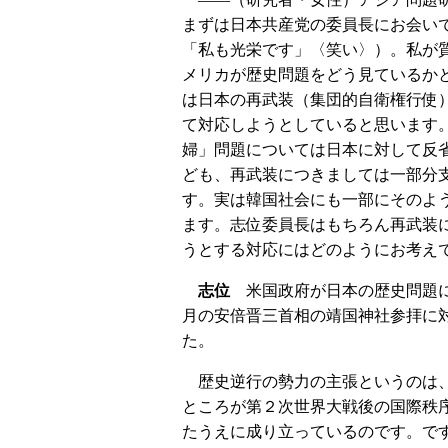
まずは日本共産党の委員長にお会い
「私も光栄です」〈笑い〉）。私が
メリカが歴史問題をどう見ているか
は日本の再武装（集団的自衛権行使
て対応しようとしていると思います
婦」問題については日本に対して反
ども、再武装につきましては一部分
す。実は韓国社会にも一部にそのよ
ます。志位委員長はもちろん再武装
うとする対応にはどのようにお考え
志位
米国政府が日本の歴史問題に
月の安倍晋三首相の靖国神社参拝に
た。
歴史逆行の勢力の主張というのは、
ところが第２次世界大戦後の国際秩
たうえに成り立っているのです。で