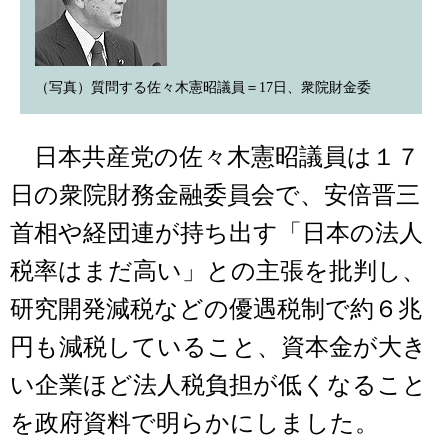
（写真）質問する佐々木憲昭議員＝17日、衆院財金委
日本共産党の佐々木憲昭議員は１７
日の衆院財務金融委員会で、安倍晋三
首相や経団連が持ち出す「日本の法人
税率はまだ高い」との主張を批判し、
研究開発減税などの優遇税制で約６兆
円も減税していること、資本金が大き
い企業ほど法人税負担が低くなること
を政府資料で明らかにしました。