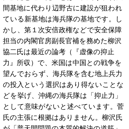
間基地に代わり辺野古に建設が狙われ
ている新基地は海兵隊の基地です。し
かし、第１次安倍政権などで安全保障
担当の内閣官房副長官補を務めた柳沢
協二氏は最近の論考（『虚像の抑止
力』所収）で、米国は中国との戦争を
望んでおらず、海兵隊を含む地上兵力
の投入という選択はあり得ないことな
どを挙げ、沖縄の海兵隊は「抑止力」
として意味がないと述べています。菅
氏の主張に根拠はありません。柳沢氏
が「普天間問題の本質的解決の道筋」