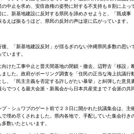
業の中止を求め、安倍政権の姿勢に対する不支持も８割に上っ
前に、新基地建設に反対する県民を諦めさせようと、「既成事
振るえば振るうほど、県民の反対の声は逆に広がっています。
後、「新基地建設反対」が揺るぎのない沖縄県民多数の思い
っています。
向けた工事中止と普天間基地の閉鎖・撤去、辺野古「移設」
しました。政府がボーリング調査を「住民の正当な海上抗議行
とし、「民主主義を否定する許しがたい暴挙」と糾弾した意見
員らでつくる最大会派・新風会から日本共産党まで７会派の共
プ・シュワブのゲート前で２３日に開かれた抗議集会は、主
人で埋め尽くされました。県内各地で、手配していた集会行き
も多数いたといいます。