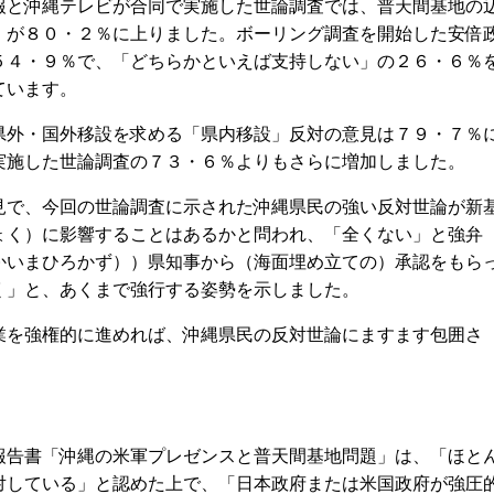
と沖縄テレビが合同で実施した世論調査では、普天間基地の
」が８０・２％に上りました。ボーリング調査を開始した安倍
５４・９％で、「どちらかといえば支持しない」の２６・６％
ています。
外・国外移設を求める「県内移設」反対の意見は７９・７％
実施した世論調査の７３・６％よりもさらに増加しました。
で、今回の世論調査に示された沖縄県民の強い反対世論が新
ょく）に影響することはあるかと問われ、「全くない」と強弁
かいまひろかず））県知事から（海面埋め立ての）承認をもら
く」と、あくまで強行する姿勢を示しました。
を強権的に進めれば、沖縄県民の反対世論にますます包囲さ
告書「沖縄の米軍プレゼンスと普天間基地問題」は、「ほと
対している」と認めた上で、「日本政府または米国政府が強圧