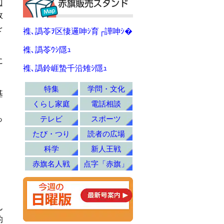
辺
政
を
襍､譌苓ｦ区悽邏呻ｼ育┌譁呻ｼ�
襍､譌苓ｳｼ隱ｭ
に
襍､譌鈴崕蟄千沿雉ｼ隱ｭ
特集
学問・文化
基
くらし家庭
電話相談
テレビ
スポーツ
っ
たび・つり
読者の広場
科学
新人王戦
赤旗名人戦
点字「赤旗」
ん
的