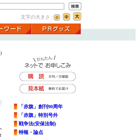
文字の大きさ :
)
「赤旗」創刊90周年
「赤旗」特別号外
戦争法(安保法制)
へ
特報・論点
査