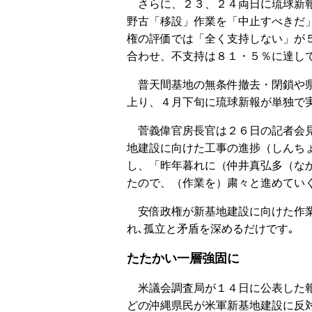
さらに、２３、２４両日に琉球新報
野古「移設」作業を「中止すべきだ
権の評価では「全く支持しない」が
合わせ、不支持は８１・５％に達し
普天間基地の無条件撤去・閉鎖や県
上り、４月下旬に琉球新報が単独で
菅義偉官房長官は２６日の記者会見
地建設に向けた工事の進捗（しんち
し、「昨年暮れに（仲井真弘多（な
たので、（作業を）粛々と進めてい
安倍政権が新基地建設に向けた作業
れ､孤立と矛盾を深めるだけです｡
たたかい一層強固に
米議会調査局が１４日に公表した報
どの沖縄県民が米軍新基地建設に反