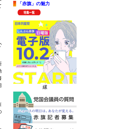
「赤旗」の魅力
て
で
断
動
書
同
縲
催
の