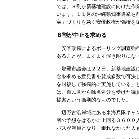
では、８割が新基地建設に向けた作
います。１１月の沖縄県知事選挙を
実」づくりを急ぐ安倍政権が強権を
８割が中止を求める
安倍政権によるボーリング調査強行
あることが、ますます浮き彫りにな
那覇市議会は２２日、新基地建設に
念を求める意見書を賛成多数で可決
を封殺して強権的に実施している」
は、自民党から除名処分を受けた議
提案という画期的なものでした。
辺野古沿岸域にある米海兵隊キャン
者の予想をはるかに上回る３６００
バスが満員となり、乗れなかった人