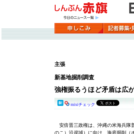
主張
新基地掘削調査
強権振るうほど矛盾は広
mixiチェック
安倍晋三政権は、沖縄の米海兵隊普
のこ）沿岸域）に向け、海底掘削（