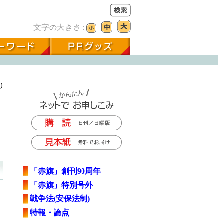
文字の大きさ :
)
「赤旗」創刊90周年
「赤旗」特別号外
戦争法(安保法制)
特報・論点