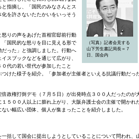
ると指摘し、「国民のみなさんとス
体化を許さないたたかいをいっそう
怒りの声をあげた首相官邸前行動
、「国民的な怒りを目に見える形で
（写真）記者会見する
山下芳生書記局長＝７
動だった」と強調しました。行動へ
日、国会内
ェイスブックなどを通じて広がり、
４０代の若い世代が参加したこと
ぶつけた様子を紹介。「参加者が主催者といえる抗議行動だっ
倍政権打倒デモ（７月５日）が出発時点３００人だったのが
に１５００人以上に膨れ上がり、大阪弁護士会の主催で開かれ
にない幅広い団体、個人が集まったことを紹介しました。
一括して国会に提出しようとしていることについて問われ、