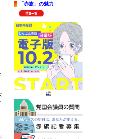
「赤旗」の魅力
た
縲
大
た
山