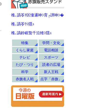
の
・
襍､譌苓ｦ区悽邏呻ｼ育┌譁呻ｼ�
襍､譌苓ｳｼ隱ｭ
襍､譌鈴崕蟄千沿雉ｼ隱ｭ
特集
学問・文化
くらし家庭
電話相談
テレビ
スポーツ
たび・つり
読者の広場
科学
新人王戦
赤旗名人戦
点字「赤旗」