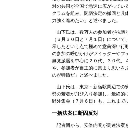
対の共同が全国で急速に広がってい
クラムを組み、閣議決定の撤回と具
力強く進めたい」と述べました。
山下氏は、数万人の参加者が抗議と
（６月３０日と７月１日）について
示したという点で極めて意義深い行
の参加の呼びかけがツイッターやフ
無党派層を中心に２０代、３０代、
や、参加者が自主的に集まり思いを
のが特徴だ」と述べました。
山下氏は、東京・新宿駅周辺での安
勢の若者が飛び入り参加し、最終的
野外集会（７月６日）も、これまで
一括法案に断固反対
記者団から、安倍内閣が関連法案を