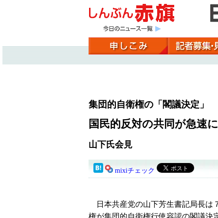
集団的自衛権の「閣議決定」
国民的反対の共同が急速
山下氏会見
mixiチェック
日本共産党の山下芳生書記局長は７
権が集団的自衛権行使容認の閣議決