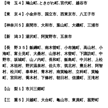
【埼 玉４】鳩山町､ときがわ町､宮代町、越谷市
【東 京４】小金井市、国立市、西東京市、八王子市
【神奈川５】座間市、大和市、葉山町、大磯町、三浦市
【新 潟３】湯沢町、阿賀野市、五泉市
【長 野３５】飯綱町、南木曽町、小布施町、高山村、小
海町、富士見町、大桑村、山形村、木曽町、下諏訪町、中
野市、坂城町、山ノ内町、長和町、飯島町、中川村、上松
町、木祖村、野沢温泉村、佐久市、筑北村、豊丘村、阿智
村、松川町、泰阜村、青木村、南箕輪村、立科町、箕輪
町、宮田村、喬木村、下條村、朝日村、信濃町、王滝村
【山 梨１】市川三郷町
【三 重５】川越町、大台町、亀山市、東員町、菰野町