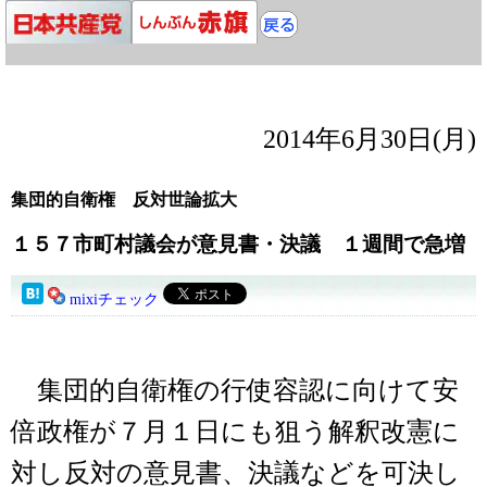
2014年6月30日(月)
集団的自衛権 反対世論拡大
１５７市町村議会が意見書・決議 １週間で急増
mixiチェック
集団的自衛権の行使容認に向けて安
倍政権が７月１日にも狙う解釈改憲に
対し反対の意見書、決議などを可決し