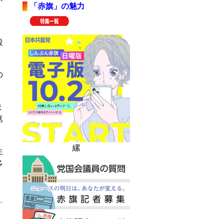
「赤旗」の魅力
、
投
の
ま
話
縲
生
多