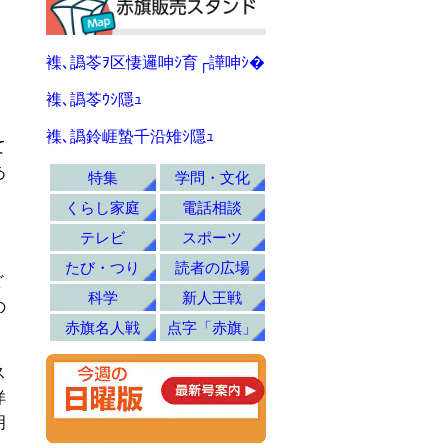
襍､譌苓ｦ区悽邏呻ｼ育┌譁呻ｼ�
襍､譌苓ｳｼ隱ｭ
襍､譌鈴崕蟄千沿雉ｼ隱ｭ
て
あ
特集
学問・文化
くらし家庭
電話相談
テレビ
スポーツ
たび・つり
読者の広場
ど
科学
新人王戦
の
赤旗名人戦
点字「赤旗」
ス
洋
明