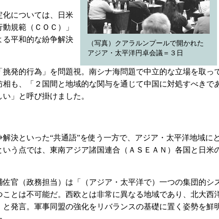
定化については、日米
行動規範（ＣＯＣ）」
よる平和的な紛争解決
（写真）クアラルンプールで開かれた
アジア・太平洋円卓会議＝３日
挑発的行為」を問題視。南シナ海問題で中立的な立場を取っ
防相も、「２国間と地域的な関与を通じて中国に対処すべきで
しい」と呼び掛けました。
解決といった“共通語”を使う一方で、アジア・太平洋地域に
という点では、東南アジア諸国連合（ＡＳＥＡＮ）各国と日米
佐官（政務担当）は「（アジア・太平洋で）一つの集団的シ
つことは不可能だ。西欧とは非常に異なる地域であり、北大西
」と発言。軍事同盟の強化をリバランスの基礎に置く姿勢を鮮
た。