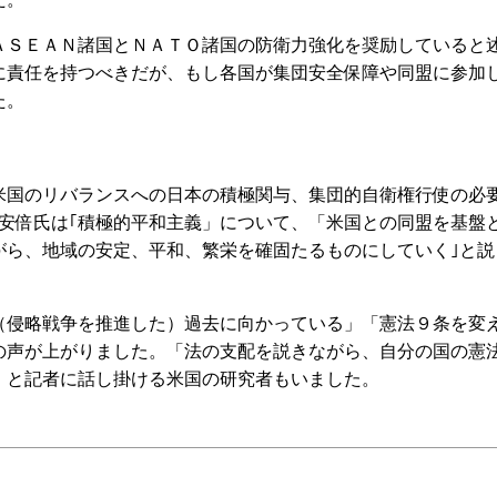
ＳＥＡＮ諸国とＮＡＴＯ諸国の防衛力強化を奨励していると
に責任を持つべきだが、もし各国が集団安全保障や同盟に参加
た。
国のリバランスへの日本の積極関与、集団的自衛権行使の必
｡安倍氏は｢積極的平和主義」について、「米国との同盟を基盤
がら、地域の安定、平和、繁栄を確固たるものにしていく｣と説
侵略戦争を推進した）過去に向かっている」「憲法９条を変
の声が上がりました。「法の支配を説きながら、自分の国の憲
」と記者に話し掛ける米国の研究者もいました。