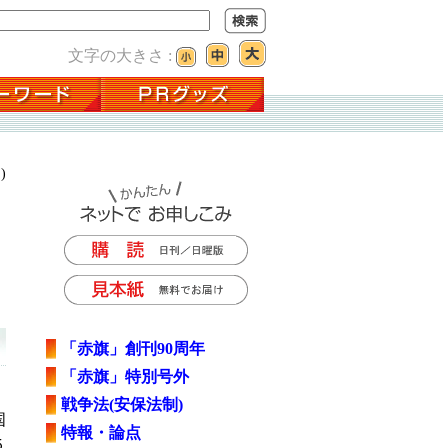
文字の大きさ :
)
「赤旗」創刊90周年
「赤旗」特別号外
戦争法(安保法制)
国
特報・論点
５