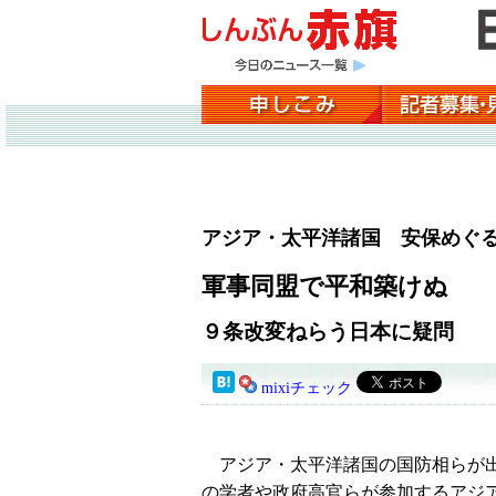
アジア・太平洋諸国 安保めぐ
軍事同盟で平和築けぬ
９条改変ねらう日本に疑問
mixiチェック
アジア・太平洋諸国の国防相らが出
の学者や政府高官らが参加するアジ