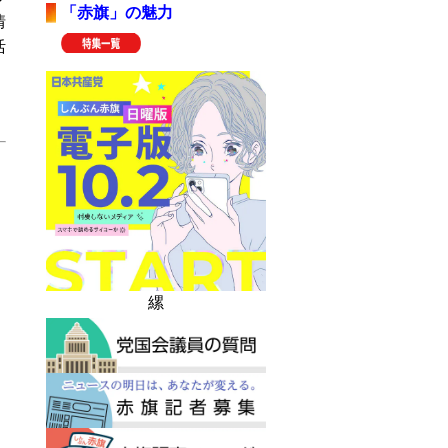
「赤旗」の魅力
情
活
縲