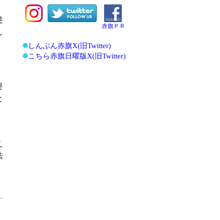
述
赤旗ＰＲ
し
しんぶん赤旗X(旧Twitter)
こちら赤旗日曜版X(旧Twitter)
要
と
え
法