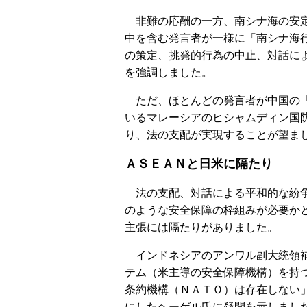
非難の応酬の一方、南シナ海の安
中を含む発言者が一様に「南シナ海
の策定、挑発的行為の中止、対話に
を強調しました。
ただ、ほとんどの発言者が中国の「
いるマレーシアのヒシャムディン国
り、法の支配が実現することが望ま
ＡＳＥＡＮと日米に隔たり
法の支配、対話による平和的な紛争
のような安全保障の枠組みが必要か
主張には隔たりがありました。
インドネシアのアンワル副大統領補
テム（米主導の安全保障機構）を持
条約機構（ＮＡＴＯ）は存在しない
にしたヘーゲル氏に疑問を示しまし