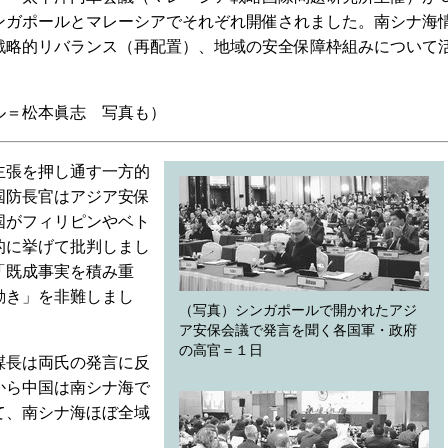
ンガポールとマレーシアでそれぞれ開催されました。南シナ海
戦略的リバランス（再配置）、地域の安全保障枠組みについて
＝松本眞志 写真も）
主張を押し通す一方的
国防長官はアジア安保
国がフィリピンやベト
的に挙げて批判しまし
「既成事実を積み重
動き」を非難しまし
（写真）シンガポールで開かれたアジ
ア安保会議で発言を聞く各国軍・政府
の高官＝１日
謀長は両氏の発言に反
から中国は南シナ海で
て、南シナ海ほぼ全域