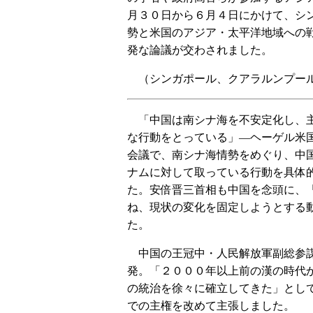
月３０日から６月４日にかけて、シ
勢と米国のアジア・太平洋地域への
発な論議が交わされました。
（シンガポール、クアラルンプール
「中国は南シナ海を不安定化し、
な行動をとっている」―ヘーゲル米
会議で、南シナ海情勢をめぐり、中
ナムに対して取っている行動を具体
た。安倍晋三首相も中国を念頭に、
ね、現状の変化を固定しようとする
た。
中国の王冠中・人民解放軍副総参
発。「２０００年以上前の漢の時代
の統治を徐々に確立してきた」とし
での主権を改めて主張しました。