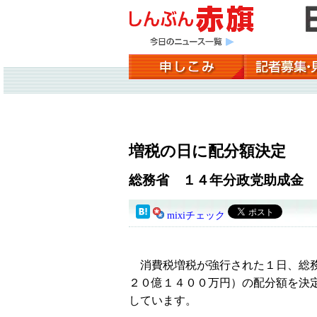
増税の日に配分額決定
総務省 １４年分政党助成金
mixiチェック
消費税増税が強行された１日、総務
２０億１４００万円）の配分額を決
しています。