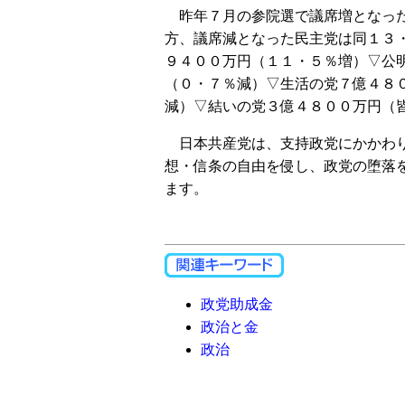
昨年７月の参院選で議席増となった
方、議席減となった民主党は同１３
９４００万円（１１・５％増）▽公
（０・７％減）▽生活の党７億４８
減）▽結いの党３億４８００万円（
日本共産党は、支持政党にかかわり
想・信条の自由を侵し、政党の堕落
ます。
政党助成金
政治と金
政治