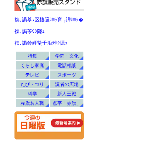
襍､譌苓ｦ区悽邏呻ｼ育┌譁呻ｼ�
襍､譌苓ｳｼ隱ｭ
襍､譌鈴崕蟄千沿雉ｼ隱ｭ
特集
学問・文化
くらし家庭
電話相談
テレビ
スポーツ
たび・つり
読者の広場
科学
新人王戦
赤旗名人戦
点字「赤旗」