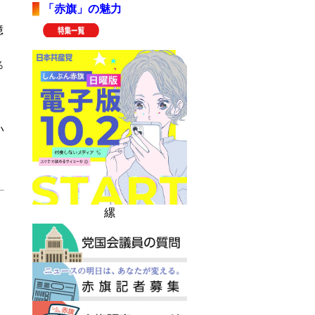
「赤旗」の魅力
億
％
い
縲