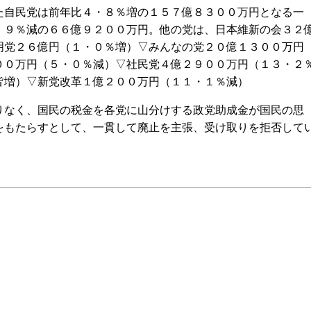
自民党は前年比４・８％増の１５７億８３００万円となる一
・９％減の６６億９２００万円。他の党は、日本維新の会３２
明党２６億円（１・０％増）▽みんなの党２０億１３００万円
００万円（５・０％減）▽社民党４億２９００万円（１３・２
皆増）▽新党改革１億２００万円（１１・１％減）
なく、国民の税金を各党に山分けする政党助成金が国民の思
をもたらすとして、一貫して廃止を主張、受け取りを拒否して