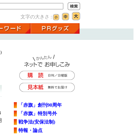
文字の大きさ :
)
「赤旗」創刊90周年
３
「赤旗」特別号外
明
戦争法(安保法制)
特報・論点