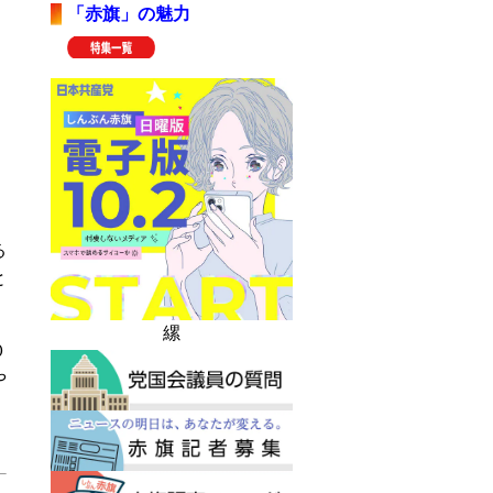
「赤旗」の魅力
る
と
縲
０
や