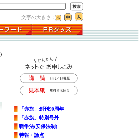
文字の大きさ :
)
「赤旗」創刊90周年
「赤旗」特別号外
戦争法(安保法制)
特報・論点