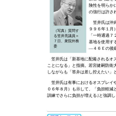
険性を明らか
の強行は許さ
笠井氏は沖縄
９９６年１月
（写真）質問す
「一時通過７
る笠井亮議員＝
７日、衆院外務
基地を使用す
委
―４６Ｅの後
笠井氏は「新基地に配備されるオス
ことになる」と指摘。若宮健嗣防衛
しながらも「答弁は差し控えたい」
笠井氏は有事におけるオスプレイや
０６年８月）も示して、「負担軽減
訓練でさらに負担が増える｣と強調し