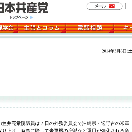
2014年3月8日(土
笠井亮衆院議員は７日の外務委員会で沖縄県・辺野古の米軍
取り上げ、有事に際して米軍機の増派など運用が強化される危