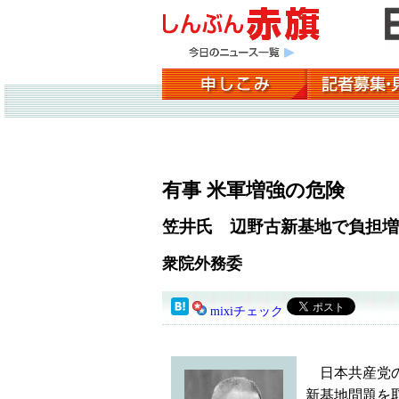
有事 米軍増強の危険
笠井氏 辺野古新基地で負担増
衆院外務委
mixiチェック
日本共産党の
新基地問題を