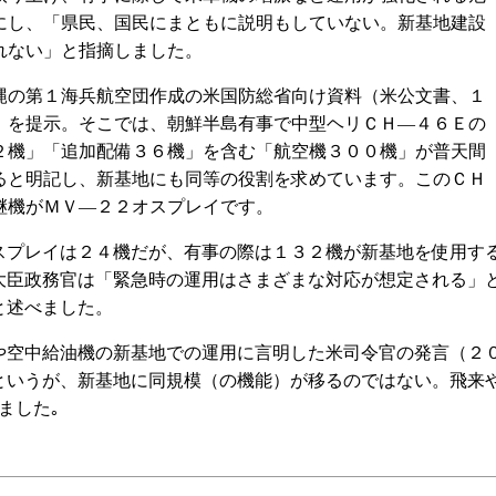
にし、「県民、国民にまともに説明もしていない。新基地建設
れない」と指摘しました。
の第１海兵航空団作成の米国防総省向け資料（米公文書、１
）を提示。そこでは、朝鮮半島有事で中型ヘリＣＨ―４６Ｅの
２機」「追加配備３６機」を含む「航空機３００機」が普天間
ると明記し、新基地にも同等の役割を求めています。このＣＨ
継機がＭＶ―２２オスプレイです。
プレイは２４機だが、有事の際は１３２機が新基地を使用す
大臣政務官は「緊急時の運用はさまざまな対応が想定される」
と述べました。
空中給油機の新基地での運用に言明した米司令官の発言（２
というが、新基地に同規模（の機能）が移るのではない。飛来
ました｡