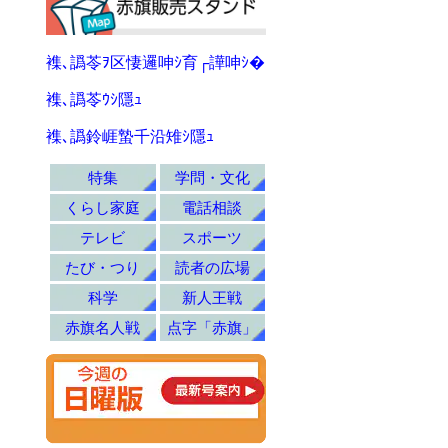
襍､譌苓ｦ区悽邏呻ｼ育┌譁呻ｼ�
襍､譌苓ｳｼ隱ｭ
襍､譌鈴崕蟄千沿雉ｼ隱ｭ
特集
学問・文化
くらし家庭
電話相談
テレビ
スポーツ
たび・つり
読者の広場
科学
新人王戦
赤旗名人戦
点字「赤旗」