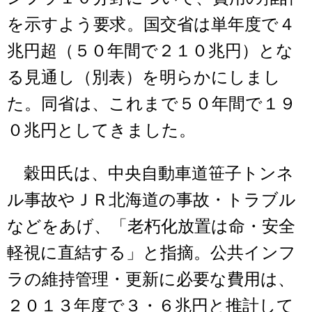
を示すよう要求。国交省は単年度で４
兆円超（５０年間で２１０兆円）とな
る見通し（別表）を明らかにしまし
た。同省は、これまで５０年間で１９
０兆円としてきました。
穀田氏は、中央自動車道笹子トンネ
ル事故やＪＲ北海道の事故・トラブル
などをあげ、「老朽化放置は命・安全
軽視に直結する」と指摘。公共インフ
ラの維持管理・更新に必要な費用は、
２０１３年度で３・６兆円と推計して