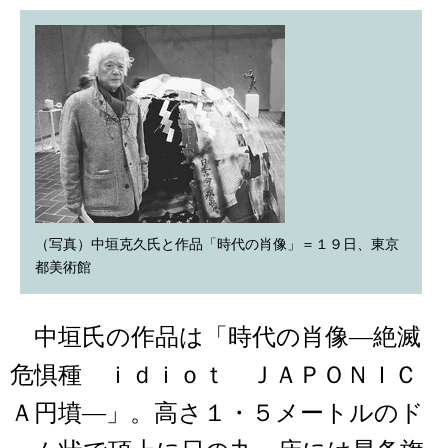
（写真）中垣克久氏と作品「時代の肖像」＝１９日、東京
都美術館
中垣氏の作品は「時代の肖像―絶滅
危惧種 ｉｄｉｏｔ ＪＡＰＯＮＩＣ
Ａ円墳―」。高さ１・５メートルのド