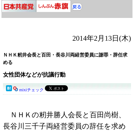
2014年2月13日(木)
ＮＨＫ籾井会長と百田・長谷川両経営委員に謝罪・辞任求
める
女性団体などが抗議行動
mixiチェック
ＮＨＫの籾井勝人会長と百田尚樹、
長谷川三千子両経営委員の辞任を求め