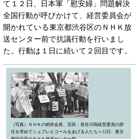
て１２日、日本軍「慰安婦」問題解決
全国行動が呼びかけて、経営委員会が
開かれている東京都渋谷区のＮＨＫ放
送センター前で抗議行動を行いまし
た。行動は１日に続いて２回目です。
（写真）ＮＨＫの籾井会長、百田・長谷川両経営委員の辞
任を求めてシュプレヒコールをあげる人たち＝12日、東京
都渋谷区のＮＨＫ放送センター前