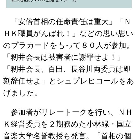
「安倍首相の任命責任は重大」「Ｎ
ＨＫ職員がんばれ！」などの思い思い
のプラカードをもって８０人が参加。
「籾井会長は被害者に謝罪せよ！」
「籾井会長、百田、長谷川両委員は即
刻辞任せよ」とシュプレヒコールをあ
げました。
参加者がリレートークを行い、ＮＨ
Ｋ経営委員を２期務めた小林緑・国立
音楽大学名誉教授も発言。「首相の個