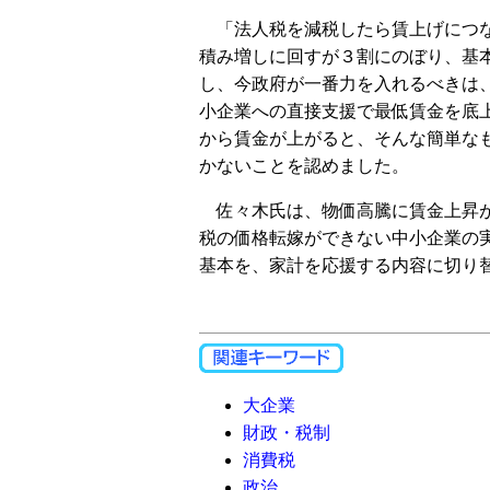
「法人税を減税したら賃上げにつな
積み増しに回すが３割にのぼり、基
し、今政府が一番力を入れるべきは、(
小企業への直接支援で最低賃金を底
から賃金が上がると、そんな簡単な
かないことを認めました。
佐々木氏は、物価高騰に賃金上昇が
税の価格転嫁ができない中小企業の
基本を、家計を応援する内容に切り
大企業
財政・税制
消費税
政治