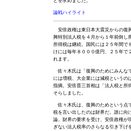
とを求めました。
論戦ハイライト
安倍政権は東日本大震災からの復興
興特別法人税を４月から１年前倒し
所得税は継続。国民には２５年間で
けには毎年８０００億円、２５年で
れます。
佐々木氏は「復興のためにみんなで
には増税、大企業には減税というの
指摘。安倍晋三首相は「法人税と所
そらしました。
佐々木氏は、復興のためという点で
税を言い出したのは財界だ。誰に向
論。財界の要求を受け、安倍政権が
ぎない法人税率のさらなる引き下げ