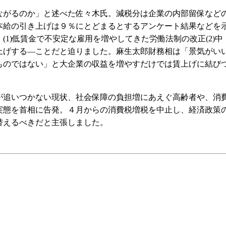
がるのか」と述べた佐々木氏。減税分は企業の内部留保など
本給の引き上げは９％にとどまるとするアンケート結果などを
1)低賃金で不安定な雇用を増やしてきた労働法制の改正(2)中
上げする―ことだと迫りました。麻生太郎財務相は「景気がい
ものではない」と大企業の収益を増やすだけでは賃上げに結び
追いつかない現状、社会保障の負担増にあえぐ高齢者や、消
実態を首相に告発。４月からの消費税増税を中止し、経済政策
替えるべきだと主張しました。