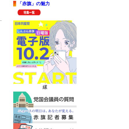
「赤旗」の魅力
縲