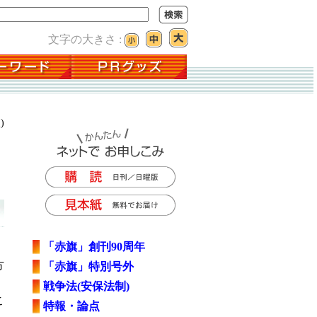
文字の大きさ :
)
「赤旗」創刊90周年
方
「赤旗」特別号外
戦争法(安保法制)
こ
特報・論点