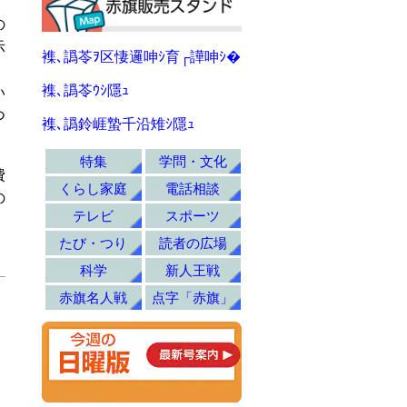
の
示
襍､譌苓ｦ区悽邏呻ｼ育┌譁呻ｼ�
襍､譌苓ｳｼ隱ｭ
い
つ
襍､譌鈴崕蟄千沿雉ｼ隱ｭ
特集
学問・文化
費
くらし家庭
電話相談
の
テレビ
スポーツ
たび・つり
読者の広場
科学
新人王戦
赤旗名人戦
点字「赤旗」