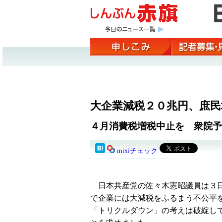
大企業減税２０兆円、庶民
４月消費税増税中止を 衆院予
mixiチェック
日本共産党の佐々木憲昭議員は３日
で企業には大減税をふるまう不公平
「トリクルダウン」の考えは破綻し