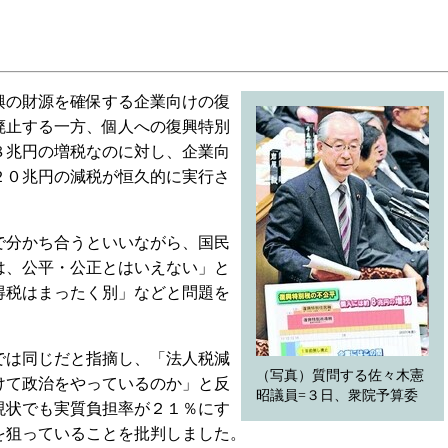
の財源を確保する企業向けの復
廃止する一方、個人への復興特別
８兆円の増税なのに対し、企業向
２０兆円の減税が恒久的に実行さ
分かち合うといいながら、国民
は、公平・公正とはいえない」と
得税はまったく別」などと問題を
は同じだと指摘し、「法人税減
（写真）質問する佐々木憲
けて政治をやっているのか」と反
昭議員=３日、衆院予算委
現状でも実質負担率が２１％にす
を狙っていることを批判しました。