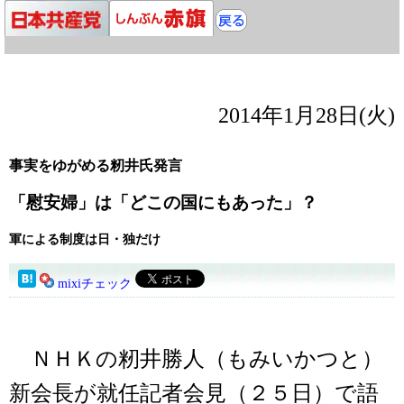
2014年1月28日(火)
事実をゆがめる籾井氏発言
「慰安婦」は「どこの国にもあった」？
軍による制度は日・独だけ
mixiチェック
ＮＨＫの籾井勝人（もみいかつと）
新会長が就任記者会見（２５日）で語