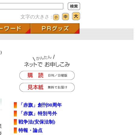
文字の大きさ :
)
「赤旗」創刊90周年
「赤旗」特別号外
戦争法(安保法制)
業
特報・論点
税