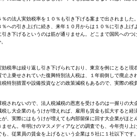
。
％の法人実効税率を１０％も引き下げる案まで出されました
８％への引き上げに続き、来年１０月からは１０％に引き上げ
に引き下げるというのは筋が通りません。どこまで国民へのつ
か。
効税率は繰り返し引き下げられており、東京を例にとると現
置で上乗せされていた復興特別法人税は、１年前倒しで廃止さ
租税特別措置や設備投資などの政策減税もあるので、実際の税
税されないので、法人税減税の恩恵を受けるのは一握りの大
減税し大企業のもうけが増えれば、雇用も賃金も拡大すると経
たが、実際にはもうけが増えても内部留保に回す大企業がほと
きません。年明けのマスメディアなどの調査でも、今年売り上
でも、従業員の賃金を上げるという企業は５社に１社以下です