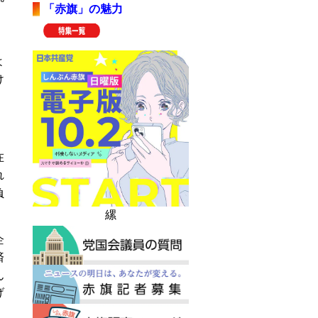
「赤旗」の魅力
。
よ
け
在
れ
負
縲
企
済
ん
げ
。