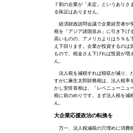
７割の企業が「未定」というありさ
る保証はありません。
経済財政諮問会議で企業経営者や学
税を「アジア諸国並み」に引き下げ
高いものの、アメリカよりは５％も
え下回ります。企業が投資するのは
もので、税金さえ下げれば投資が増
ん。
法人税を減税すれば税収が減り、た
すがに麻生太郎財務相は、法人税率
かし安倍首相は、「レベニューニュ
税に前のめりです。まず法人税を減
ん。
大企業応援政治の転換を
万一、法人税減税の穴埋めに消費税