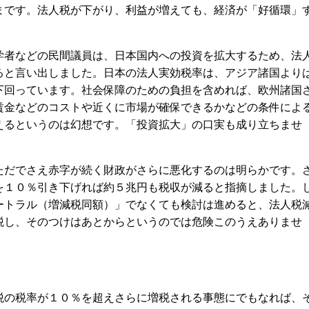
まです。法人税が下がり、利益が増えても、経済が「好循環」
者などの民間議員は、日本国内への投資を拡大するため、法
ると言い出しました。日本の法人実効税率は、アジア諸国より
下回っています。社会保障のための負担を含めれば、欧州諸国
賃金などのコストや近くに市場が確保できるかなどの条件によ
えるというのは幻想です。「投資拡大」の口実も成り立ちませ
だでさえ赤字が続く財政がさらに悪化するのは明らかです。
を１０％引き下げれば約５兆円も税収が減ると指摘しました。
ートラル（増減税同額）」でなくても検討は進めると、法人税
税し、そのつけはあとからというのでは危険このうえありませ
の税率が１０％を超えさらに増税される事態にでもなれば、