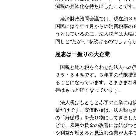
減税の具体化を持ち出したことです
経済財政諮問会議では、現在約３５
国民には今年４月からの消費税率の
うとしているのに、法人税率は大幅
回しと“たかり”を続けるのでしょう
恩恵は一握りの大企業
国税と地方税を合わせた法人への実
３５・６４％です。３年間の時限措
ることになっています。さまざまな
担はもっと軽くなっています。
法人税はもともと赤字の企業には課
業だけです。安倍政権は、法人税を
の「好循環」を売り物にしてきまし
どで、雇用や賃金の改善には結びつ
や利益が増えると見込む企業が大半