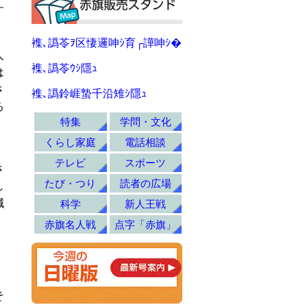
す
襍､譌苓ｦ区悽邏呻ｼ育┌譁呻ｼ�
人
襍､譌苓ｳｼ隱ｭ
は
さ
襍､譌鈴崕蟄千沿雉ｼ隱ｭ
る
特集
学問・文化
くらし家庭
電話相談
テレビ
スポーツ
さ
たび・つり
読者の広場
し
減
科学
新人王戦
赤旗名人戦
点字「赤旗」
そ