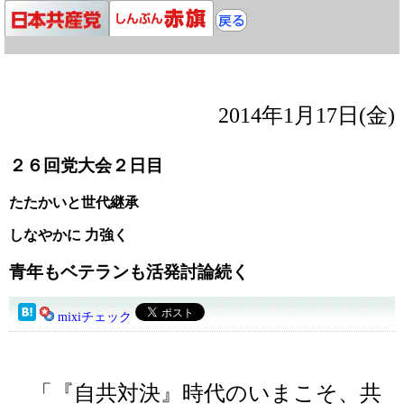
2014年1月17日(金)
２６回党大会２日目
たたかいと世代継承
しなやかに 力強く
青年もベテランも活発討論続く
mixiチェック
「『自共対決』時代のいまこそ、共