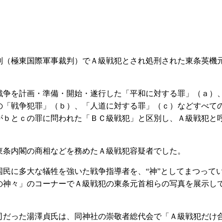
（極東国際軍事裁判）でＡ級戦犯とされ処刑された東条英機
争を計画・準備・開始・遂行した「平和に対する罪」（ａ）
の「戦争犯罪」（ｂ）、「人道に対する罪」（ｃ）などすべて
がｂとｃの罪に問われた「ＢＣ級戦犯」と区別し、Ａ級戦犯と
条内閣の商相などを務めたＡ級戦犯容疑者でした。
民に多大な犠牲を強いた戦争指導者を、“神”としてまつって
の神々」のコーナーでＡ級戦犯の東条元首相らの写真を展示し
だった湯澤貞氏は、同神社の崇敬者総代会で「Ａ級戦犯だけ