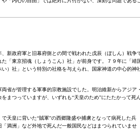
」や「内心の自由」では絶対に片付かない、深刻な問題である
、新政府軍と旧幕府側との間で戦われた戊辰（ぼしん）戦争
れた「東京招魂（しょうこん）社」が前身です。７９年に「靖
ぺい）社」という特別の社格を与えられ、国家神道の中心的神
両省が管理する軍事的宗教施設でした。明治維新からアジア
をまつっていますが、いずれも“天皇のため”にたたかって死
で天皇に背いた“賊軍”の西郷隆盛や捕虜となって病死した兵
旧「満洲」など外地で死んだ一般国民などはまつられていませ