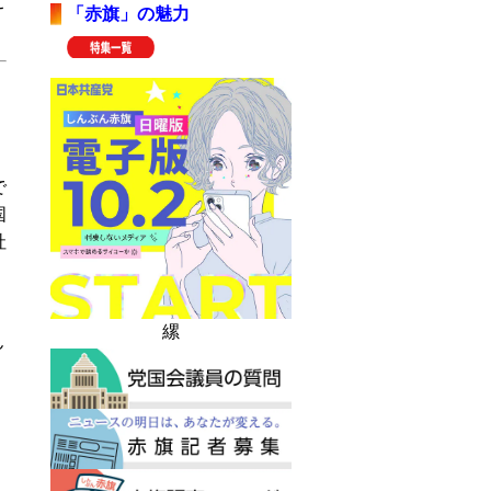
こ
「赤旗」の魅力
で
国
社
・
縲
ん