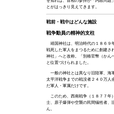
を知れば、首相の参拝が「内政問題
とがはっきり見えてきます。
戦前・戦中はどんな施設
戦争動員の精神的支柱
靖国神社は、明治時代の１８６９年
戦死した軍人をまつるために創建さ
神社」へと改称。「別格官幣（かん
と位置づけられました。
一般の神社とは異なり旧陸軍、海軍
太平洋戦争までの戦没者２４０万人余
だ軍人・軍属だけです。
このため、西南戦争（１８７７年）
士、原子爆弾や空襲の民間犠牲者、
ん。