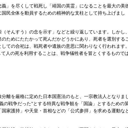
義」を尽くして戦死し「靖国の英霊」になることを最大の美
に国民全体を動員するための精神的な支柱として持ち上げまし
（そんすう）の念を示す」などと繰り返しています。しかし
皇のためにたたかって死んだかどうかにあり、死者を選別する
としての合祀は、戦死者や遺族の意思に関わりなく行われます
して人の死を利用することは、戦争犠牲者を冒とくするもので
分離を厳格に定めた日本国憲法のもと、一宗教法人となりま
義の戦争だった”とする特異な戦争観を「国論」とするための
「国家護持」や天皇・首相などの「公式参拝」を求める運動な