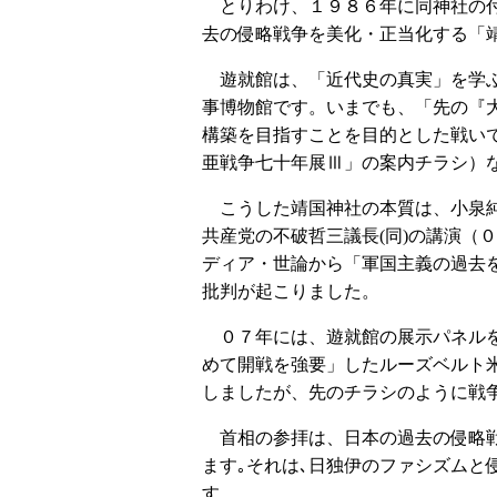
とりわけ、１９８６年に同神社の付
去の侵略戦争を美化・正当化する「
遊就館は、「近代史の真実」を学ぶ
事博物館です。いまでも、「先の『
構築を目指すことを目的とした戦い
亜戦争七十年展Ⅲ」の案内チラシ）
こうした靖国神社の本質は、小泉純
共産党の不破哲三議長(同)の講演（
ディア・世論から「軍国主義の過去
批判が起こりました。
０７年には、遊就館の展示パネルを
めて開戦を強要」したルーズベルト
しましたが、先のチラシのように戦
首相の参拝は、日本の過去の侵略戦
ます｡それは､日独伊のファシズムと
す。