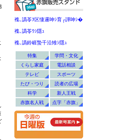
徳
襍､譌苓ｦ区悽邏呻ｼ育┌譁呻ｼ�
襍､譌苓ｳｼ隱ｭ
、
こ
襍､譌鈴崕蟄千沿雉ｼ隱ｭ
。
特集
学問・文化
は
くらし家庭
電話相談
テレビ
スポーツ
たび・つり
読者の広場
科学
新人王戦
赤旗名人戦
点字「赤旗」
し
策
ど