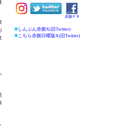
過
赤旗ＰＲ
軍
しんぶん赤旗X(旧Twitter)
の
こちら赤旗日曜版X(旧Twitter)
東
い
詰
除
し