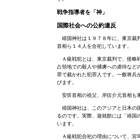
戦争指導者を「神」
国際社会への公約違反
靖国神社は１９７８年に、東京裁判
首相ら１４人を合祀しています。
Ａ級戦犯とは、東京裁判で、侵略戦
占領地での殺人や捕虜への虐待など
罪で裁かれた犯罪人です。一般将兵
びます。
安倍首相の祖父、岸信介元首相も東
靖国神社は、このアジアと日本の国
るのです。実際、遊就館には「靖国
います。
Ａ級戦犯合祀の理由について、宮司