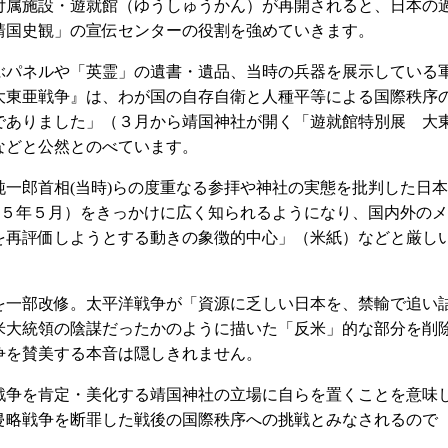
属施設・遊就館（ゆうしゅうかん）が再開されると、日本の
靖国史観」の宣伝センターの役割を強めていきます。
パネルや「英霊」の遺書・遺品、当時の兵器を展示している
大東亜戦争』は、わが国の自存自衛と人種平等による国際秩序
でありました」（３月から靖国神社が開く「遊就館特別展 大
などと公然とのべています。
一郎首相(当時)らの度重なる参拝や神社の実態を批判した日本
０５年５月）をきっかけに広く知られるようになり、国内外のメ
を再評価しようとする動きの象徴的中心」（米紙）などと厳し
一部改修。太平洋戦争が「資源に乏しい日本を、禁輸で追い
米大統領の陰謀だったかのように描いた「反米」的な部分を削
争を賛美する本音は隠しきれません。
争を肯定・美化する靖国神社の立場に自らを置くことを意味
侵略戦争を断罪した戦後の国際秩序への挑戦とみなされるので