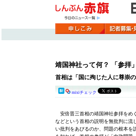
靖国神社って何？ 「参拝
首相は「国に殉じた人に尊崇の
mixiチェック
安倍晋三首相の靖国神社参拝をめぐ
などという首相の説明を無批判に流
い批判をあびるのか、問題の根本を