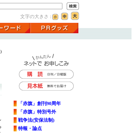
文字の大きさ :
)
「赤旗」創刊90周年
」
「赤旗」特別号外
し
戦争法(安保法制)
も
特報・論点