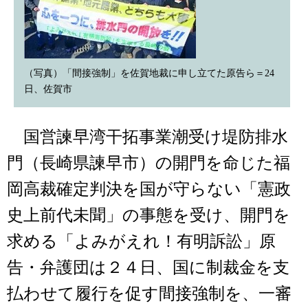
（写真）「間接強制」を佐賀地裁に申し立てた原告ら＝24
日、佐賀市
国営諫早湾干拓事業潮受け堤防排水
門（長崎県諫早市）の開門を命じた福
岡高裁確定判決を国が守らない「憲政
史上前代未聞」の事態を受け、開門を
求める「よみがえれ！有明訴訟」原
告・弁護団は２４日、国に制裁金を支
払わせて履行を促す間接強制を、一審