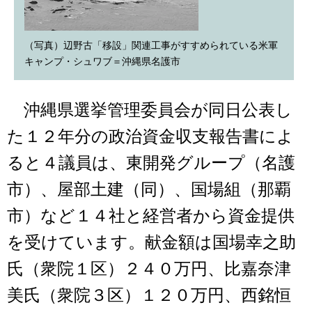
（写真）辺野古「移設」関連工事がすすめられている米軍
キャンプ・シュワブ＝沖縄県名護市
沖縄県選挙管理委員会が同日公表し
た１２年分の政治資金収支報告書によ
ると４議員は、東開発グループ（名護
市）、屋部土建（同）、国場組（那覇
市）など１４社と経営者から資金提供
を受けています。献金額は国場幸之助
氏（衆院１区）２４０万円、比嘉奈津
美氏（衆院３区）１２０万円、西銘恒