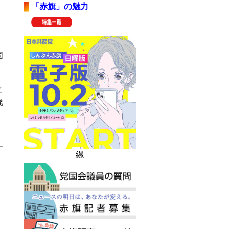
「赤旗」の魅力
」
・
国
と
廃
縲