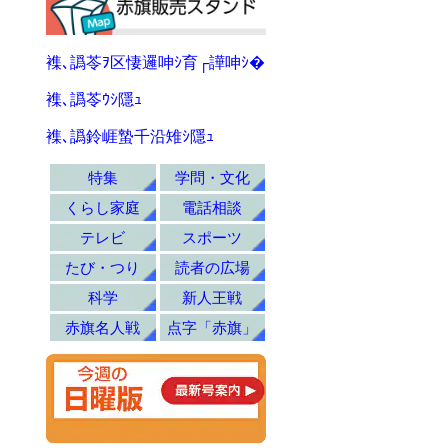
襍､譌苓ｦ区悽邏呻ｼ育┌譁呻ｼ�
襍､譌苓ｳｼ隱ｭ
襍､譌鈴崕蟄千沿雉ｼ隱ｭ
特集
学問・文化
くらし家庭
電話相談
テレビ
スポーツ
たび・つり
読者の広場
科学
新人王戦
赤旗名人戦
点字「赤旗」