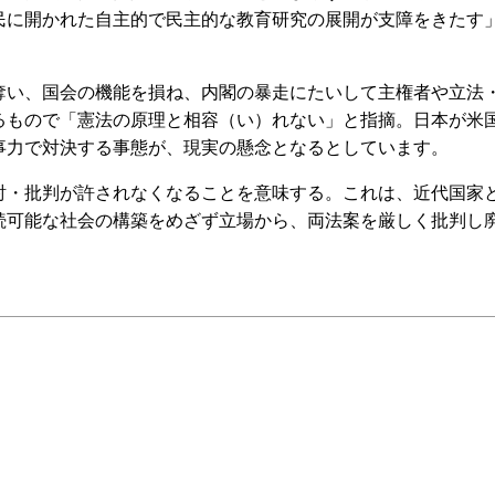
民に開かれた自主的で民主的な教育研究の展開が支障をきたす
い、国会の機能を損ね、内閣の暴走にたいして主権者や立法
るもので「憲法の原理と相容（い）れない」と指摘。日本が米
事力で対決する事態が、現実の懸念となるとしています。
・批判が許されなくなることを意味する。これは、近代国家
続可能な社会の構築をめざず立場から、両法案を厳しく批判し