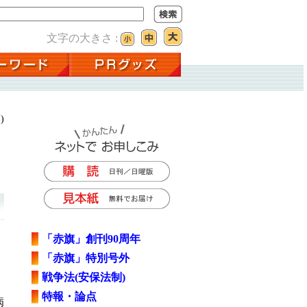
文字の大きさ :
)
「赤旗」創刊90周年
）
「赤旗」特別号外
戦争法(安保法制)
特報・論点
病