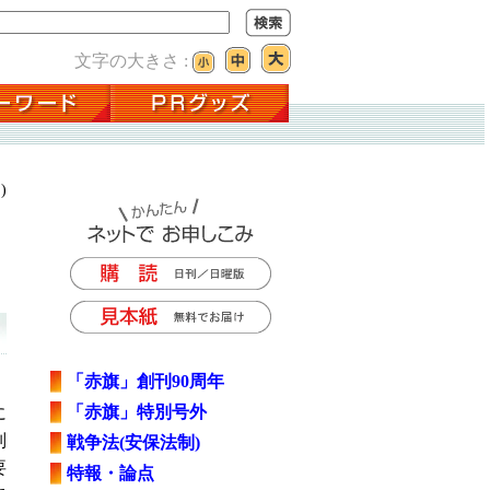
文字の大きさ :
)
「赤旗」創刊90周年
「赤旗」特別号外
に
別
戦争法(安保法制)
要
特報・論点