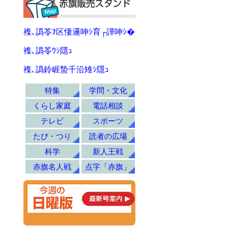
襍､譌苓ｦ区悽邏呻ｼ育┌譁呻ｼ�
襍､譌苓ｳｼ隱ｭ
襍､譌鈴崕蟄千沿雉ｼ隱ｭ
特集
学問・文化
くらし家庭
電話相談
テレビ
スポーツ
たび・つり
読者の広場
科学
新人王戦
赤旗名人戦
点字「赤旗」