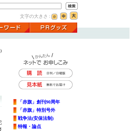
文字の大きさ :
)
「赤旗」創刊90周年
「赤旗」特別号外
戦争法(安保法制)
記
特報・論点
賢