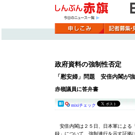
政府資料の強制性否定
「慰安婦」問題 安倍内閣が強
赤嶺議員に答弁書
mixiチェック
安倍内閣は２５日、日本軍による「
録」について、強制連行を示す証拠