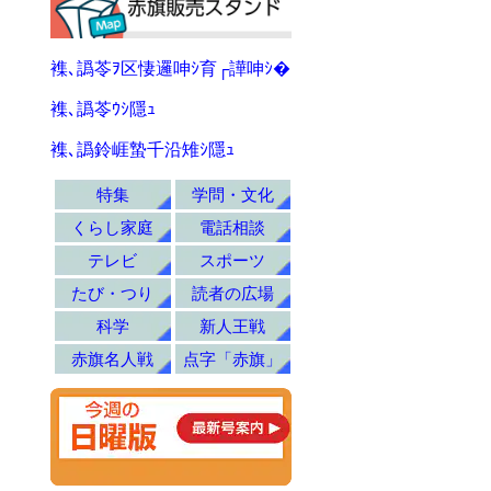
襍､譌苓ｦ区悽邏呻ｼ育┌譁呻ｼ�
襍､譌苓ｳｼ隱ｭ
襍､譌鈴崕蟄千沿雉ｼ隱ｭ
特集
学問・文化
くらし家庭
電話相談
テレビ
スポーツ
たび・つり
読者の広場
科学
新人王戦
赤旗名人戦
点字「赤旗」