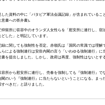
した資料の中に「バタビア軍法会議記録」が含まれているこ
意書への答弁書)｡
抑留所に収容中のオランダ人女性らを「慰安所に連行し、宿
などした」と明記しています。
録に関しても強制性を否定。赤嶺氏は「国民の常識では理解
人らによる強制連行は安倍内閣の言う「いわゆる強制連行」に
意書を提出しました。しかし、政府は再度、強制性はないとす
容所から慰安所に連行し、売春を強制しても『強制連行』で
内閣のいう『強制連行』に当たらないということになる。まっ
回すべきだ」と語りました。