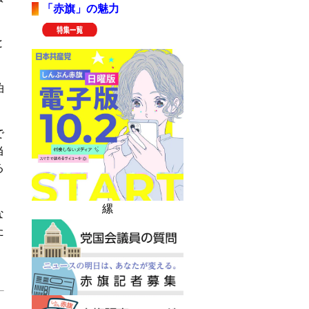
「赤旗」の魅力
と
泊
で
当
る
縲
な
た