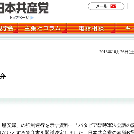
2013年10月26日(土
弁
慰安婦」の強制連行を示す資料＝「バタビア臨時軍法会議の
はないとする答弁書を閣議決定しました。日本共産党の赤嶺政