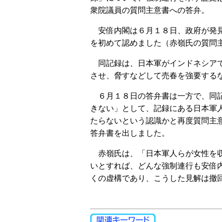
衆院議員の質問主意書への答弁。
安倍内閣は６月１８日、政府が発見
を初めて認めました（赤嶺氏の質問主
同記録は、日本軍がインドネシアで
させ、脅すなどして売春を強要する
６月１８日の答弁書は一方で、同記
きない」として、記録にある日本軍
たらないという認識かと再度質問主
答弁書を出しました。
赤嶺氏は、「日本軍人らが女性を収
いとすれば、どんな強制連行も安倍
くの虚構であり、こうした見解は撤