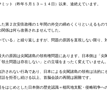
サミット（昨年５月１３～１４日）以来、途絶えています。
た第２次安倍政権の１年間の外交の締めくくりといえるもの
の関係は何ら改善されませんでした。
ている」と繰り返しますが、問題の原因を直視しない限り、
大の原因は尖閣諸島の領有権問題にあります。日本側は「尖
「領土問題は存在しない」との立場をまったく変えていません
許されない行為であり、日本による尖閣諸島の領有は法的に
対話を拒否し続ける以上、首脳会談の再開は困難です。
をはじめとした日本側の歴史認識＝植民地支配・侵略戦争へ