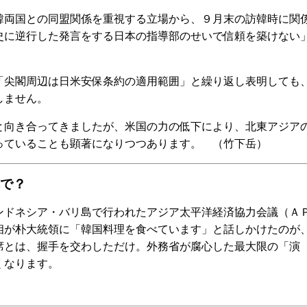
両国との同盟関係を重視する立場から、９月末の訪韓時に関
史に逆行した発言をする日本の指導部のせいで信頼を築けない
尖閣周辺は日米安保条約の適用範囲」と繰り返し表明しても
しません。
向き合ってきましたが、米国の力の低下により、北東アジア
っていることも顕著になりつつあります。 （竹下岳）
で？
ドネシア・バリ島で行われたアジア太平洋経済協力会議（Ａ
相が朴大統領に「韓国料理を食べています」と話しかけたのが
席とは、握手を交わしただけ。外務省が腐心した最大限の「演
くなります。