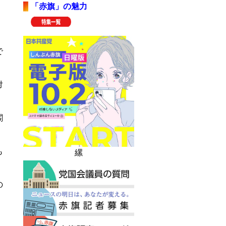
「赤旗」の魅力
で
対
閣
。
も
縲
の