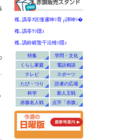
係
」
襍､譌苓ｦ区悽邏呻ｼ育┌譁呻ｼ�
襍､譌苓ｳｼ隱ｭ
、
襍､譌鈴崕蟄千沿雉ｼ隱ｭ
特集
学問・文化
の
くらし家庭
電話相談
テレビ
スポーツ
たび・つり
読者の広場
科学
新人王戦
Ｐ
赤旗名人戦
点字「赤旗」
、