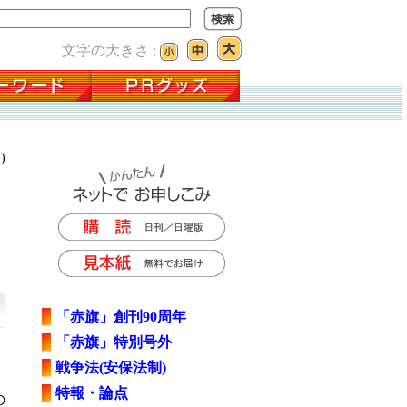
文字の大きさ :
)
「赤旗」創刊90周年
「赤旗」特別号外
戦争法(安保法制)
特報・論点
の