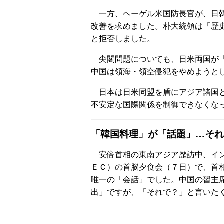
一方、ヘーゲル米国防長官が、日韓
改善を求めました。朴大統領は「歴
と拒否しました。
尖閣問題についても、日米両国が「
中国は領海・領空侵犯をやめようと
日本は日米同盟を盾にアジア諸国と
不安定な国際関係を制御できなくな
「韓国料理」が「話題」…それ
安倍首相の東南アジア歴訪中、イン
ＥＣ）の首脳夕食会（７日）で、首
唯一の「会話」でした。中国の習主
出」ですが、「それで？」と言いた