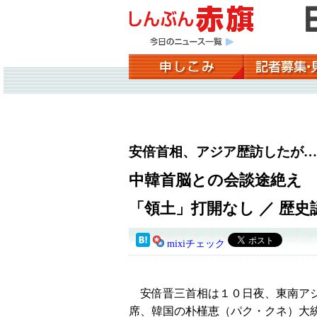
安倍首相、アジア歴訪したが…
中韓首脳との会談途絶え
「領土」打開なし ／ 歴
mixiチェック
安倍晋三首相は１０日夜、東南アジ
席、韓国の朴槿恵（パク・クネ）大