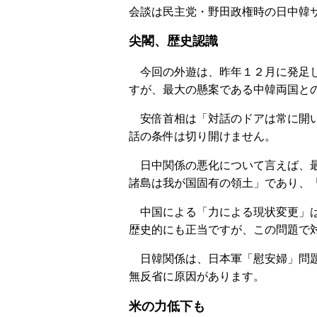
会談は民主党・野田政権時の日中韓
尖閣、歴史認識
今回の外遊は、昨年１２月に発足し
すが、最大の懸案である中韓両国と
安倍首相は「対話のドアは常に開い
話の条件は切り開けません。
日中関係の悪化について言えば、最
諸島は我が国固有の領土」であり、
中国による「力による現状変更」は
歴史的にも正当ですが、この問題で
日韓関係は、日本軍「慰安婦」問題
無反省に原因があります。
米の力低下も